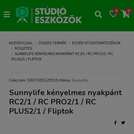
0
0
KEZDŐOLDAL
ÖSSZES TERMÉK
EGYÉB STÚDIÓTARTOZÉKOK
RÖGZÍTÉS
SUNNYLIFE KÉNYELMES NYAKPÁNT RC2/1 / RC PRO2/1 / RC
PLUS2/1 / FLIPTOK
Cikkszám: 5907085528915 Márka:
Sunnylife
Sunnylife kényelmes nyakpánt
RC2/1 / RC PRO2/1 / RC
PLUS2/1 / Fliptok