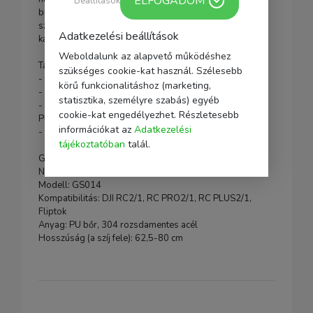
ELFOGADOM
Beállítások
biztosítja a rögzítés stabilitását a szögtől függetlenül, a
szilikonbetétek pedig megvédik a vezérlő tokját a
Adatkezelési beállítások
karcolásoktól.
Weboldalunk az alapvető működéshez
Tartalmazza a:
szükséges cookie-kat használ. Szélesebb
- Sunnylife nyakpánt
körű funkcionalitáshoz (marketing,
- 304 rozsdamentes acélból készült fémhorgok x2
statisztika, személyre szabás) egyéb
- M4×8-as rögzítőcsavarok (DJI RC2/1, RC PRO, RC
cookie-kat engedélyezhet. Részletesebb
PLUS2/1 modellekhez) x2
információkat az
Adatkezelési
- M4×6-os rögzítőcsavarok (DJI RC PRO 2 számára) x2
tájékoztatóban
talál.
Gyártó: Sunnylife
Név: Sunnylife kényelmes nyakpánt
Modell: GS014
Kompatibilitás: DJI RC2/1, RC PRO2/1, RC PLUS2/1,
Fliptok
Anyag: PU bőr, 304 rozsdamentes acél
Hosszúság (a szíj fele): 62,5-80 cm