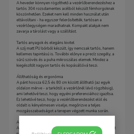
A heveder könnyen rögzíthető a vezérlőberendezéshez a
tartós 304 rozsdamentes acélból készült fémhorgoknak
köszönhetően. Ezeket nem kell minden használat után
eltávolítani - ha egyszer felerősítették, tartósan a
vezérlőegységen maradhatnak. Kompakt alakjuk nem
zavarja a tárolást vagy a szállítást.
Tartós anyagok és elegáns kivitel
A szíj matt PU bőrből készült, így nemcsak tartós, hanem
kellemes tapintású is. További előnye a precíz szegély, a
sűrű szövés és a puha mikroszálas elemek. Mindez a
kiegészítőt nagyon tartós és kopásállóvá teszi.
Állíthatóság és ergonómia
A pánt hossza 62,5 és 80 cm között állítható (az egyik
oldalon mérve - a tarkótól a vezérlőnél lévő rögzítésig),
ami lehetővé teszi, hogy egyéni preferenciáihoz igazítsa.
Ez lehetővé teszi, hogy a vezérlőberendezést elöl és
oldalt is kényelmesen viselje, megőrizve a teljes
mozgásszabadságot a terepen végzett munka során.
A vonószerkezet, amelyre számíthat
A felhasznált rozsdamentes acélból készült fémhorgokat
nagy szilárdság és tartósság jellemzi. Kialakításuk