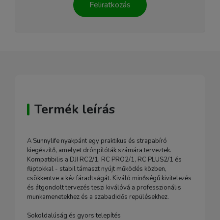
Feliratkozás
Termék leírás
A Sunnylife nyakpánt egy praktikus és strapabíró
kiegészítő, amelyet drónpilóták számára terveztek.
Kompatibilis a DJI RC2/1, RC PRO2/1, RC PLUS2/1 és
fliptokkal - stabil támaszt nyújt működés közben,
csökkentve a kéz fáradtságát. Kiváló minőségű kivitelezés
és átgondolt tervezés teszi kiválóvá a professzionális
munkamenetekhez és a szabadidős repülésekhez.
Sokoldalúság és gyors telepítés