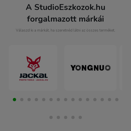
A StudioEszkozok.hu
forgalmazott márkái
Válaszd ki a márkát, ha szeretnéd látni az összes terméket.