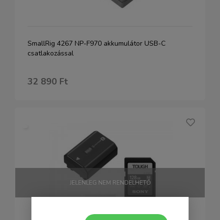
SmallRig 4267 NP-F970 akkumulátor USB-C
csatlakozással
32 890 Ft
JELENLEG NEM RENDELHETŐ