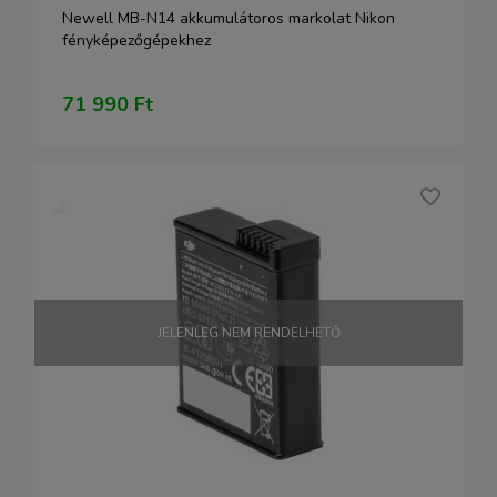
Newell MB-N14 akkumulátoros markolat Nikon
fényképezőgépekhez
71 990 Ft
JELENLEG NEM RENDELHETŐ