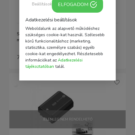
ELFOGADOM
Beállítások
Adatkezelési beállítások
Weboldalunk az alapvető működéshez
Sony NP-FZ100 akku + SFM128T 128GB SDXC
szükséges cookie-kat használ. Szélesebb
memóriakártya +2 ÉV GYÁRI GARANCIA
körű funkcionalitáshoz (marketing,
statisztika, személyre szabás) egyéb
cookie-kat engedélyezhet. Részletesebb
75 770 Ft
információkat az
Adatkezelési
tájékoztatóban
talál.
JELENLEG NEM RENDELHETŐ