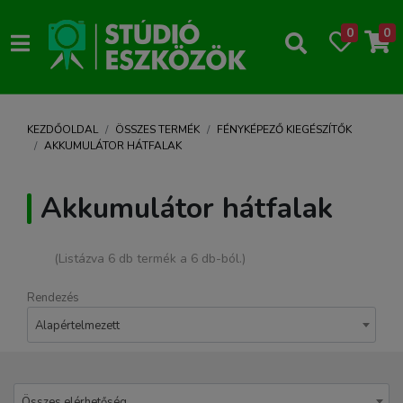
0
0
KEZDŐOLDAL
ÖSSZES TERMÉK
FÉNYKÉPEZŐ KIEGÉSZÍTŐK
AKKUMULÁTOR HÁTFALAK
Akkumulátor hátfalak
(Listázva 6 db termék a 6 db-ból.)
Rendezés
Alapértelmezett
Összes elérhetőség