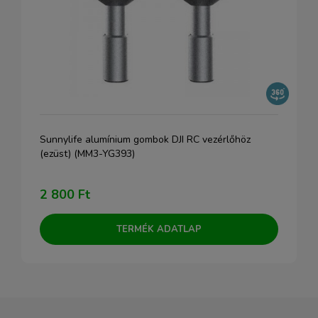
Sunnylife alumínium gombok DJI RC vezérlőhöz
(ezüst) (MM3-YG393)
2 800 Ft
TERMÉK ADATLAP