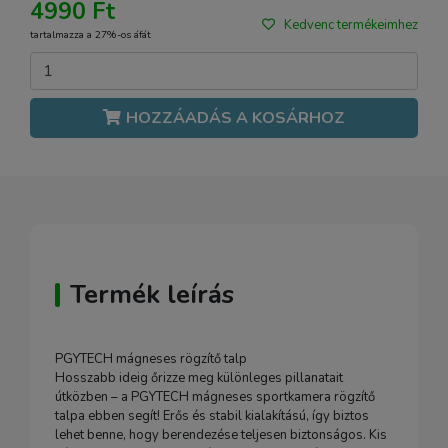
4990 Ft
Kedvenc termékeimhez
tartalmazza a 27%-os áfát
HOZZÁADÁS A KOSÁRHOZ
Termék leírás
PGYTECH mágneses rögzítő talp
Hosszabb ideig őrizze meg különleges pillanatait
útközben – a PGYTECH mágneses sportkamera rögzítő
talpa ebben segít! Erős és stabil kialakítású, így biztos
lehet benne, hogy berendezése teljesen biztonságos. Kis