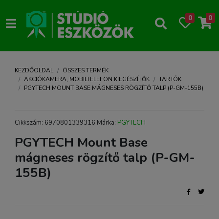
0
0
KEZDŐOLDAL
ÖSSZES TERMÉK
AKCIÓKAMERA, MOBILTELEFON KIEGÉSZÍTŐK
TARTÓK
PGYTECH MOUNT BASE MÁGNESES RÖGZÍTŐ TALP (P-GM-155B)
Cikkszám: 6970801339316 Márka:
PGYTECH
PGYTECH Mount Base
mágneses rögzítő talp (P-GM-
155B)