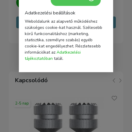
minden kérdésedre választ adni.
Adatkezelési beállítások
Weboldalunk az alapvető működéshez
Írj nekünk
szükséges cookie-kat használ. Szélesebb
körű funkcionalitáshoz (marketing,
statisztika, személyre szabás) egyéb
cookie-kat engedélyezhet. Részletesebb
információkat az
Adatkezelési
tájékoztatóban
talál.
Kapcsolódó
2-5 nap