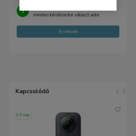
Kérdésed van?
Írj nekünk, igyekszünk
minden kérdésedre választ adni.
Írj nekünk
Kapcsolódó
2-5 nap