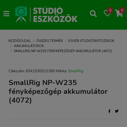
0
0
KEZDŐOLDAL
ÖSSZES TERMÉK
EGYÉB STÚDIÓTARTOZÉKOK
AKKUMULÁTOROK
SMALLRIG NP-W235 FÉNYKÉPEZŐGÉP AKKUMULÁTOR (4072)
Cikkszám: 6941590010380 Márka:
SmallRig
SmallRig NP-W235
fényképezőgép akkumulátor
(4072)