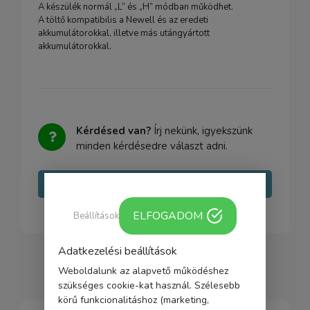
A készülék normál „L” és „H” módban működhet.
A töltő kompatibilis a Newell és az eredeti
akkumulátorokkal, illetve más utángyártott
akkumulátorokkal.
Kérdésed van?
Írj nekünk, igyekszünk
minden kérdésedre választ adni.
Írj nekünk
ELFOGADOM
Beállítások
Adatkezelési beállítások
Weboldalunk az alapvető működéshez
szükséges cookie-kat használ. Szélesebb
körű funkcionalitáshoz (marketing,