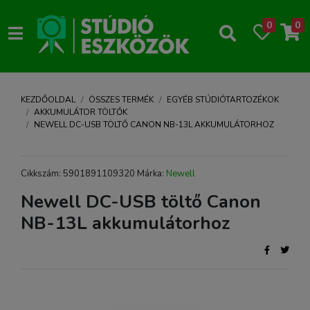
0
0
KEZDŐOLDAL
ÖSSZES TERMÉK
EGYÉB STÚDIÓTARTOZÉKOK
AKKUMULÁTOR TÖLTŐK
NEWELL DC-USB TÖLTŐ CANON NB-13L AKKUMULÁTORHOZ
Cikkszám: 5901891109320 Márka:
Newell
Newell DC-USB töltő Canon
NB-13L akkumulátorhoz