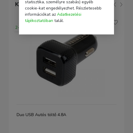
statisztika, személyre szabás) egyéb
Kapcsolódó
cookie-kat engedélyezhet. Részletesebb
információkat az
Adatkezelési
tájékoztatóban
talál.
2-5 nap
Duo USB Autós töltő 4.8A