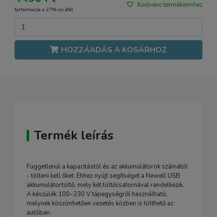
Kedvenc termékeimhez
tartalmazza a 27%-os áfát
HOZZÁADÁS A KOSÁRHOZ
Termék leírás
Függetlenül a kapacitástól és az akkumulátorok számától
- tölteni kell őket. Ehhez nyújt segítséget a Newell USB
akkumulátortöltő, mely két töltőcsatornával rendelkezik.
A készülék 100–230 V tápegységről használható,
melynek köszönhetően vezetés közben is tölthető az
autóban.