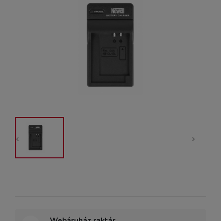
Webáruház raktár