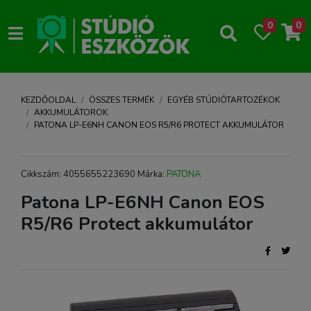
0
0
KEZDŐOLDAL
ÖSSZES TERMÉK
EGYÉB STÚDIÓTARTOZÉKOK
AKKUMULÁTOROK
PATONA LP-E6NH CANON EOS R5/R6 PROTECT AKKUMULÁTOR
Cikkszám: 4055655223690 Márka:
PATONA
Patona LP-E6NH Canon EOS
R5/R6 Protect akkumulátor