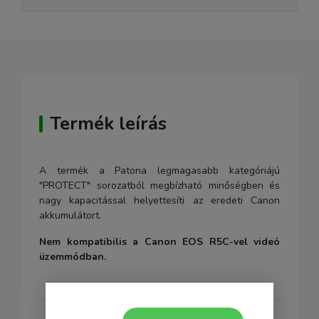
Termék leírás
A termék a Patona legmagasabb kategóriájú
"PROTECT" sorozatból megbízható minőségben és
nagy kapacitással helyettesíti az eredeti Canon
akkumulátort.
Nem kompatibilis a Canon EOS R5C-vel videó
üzemmódban.