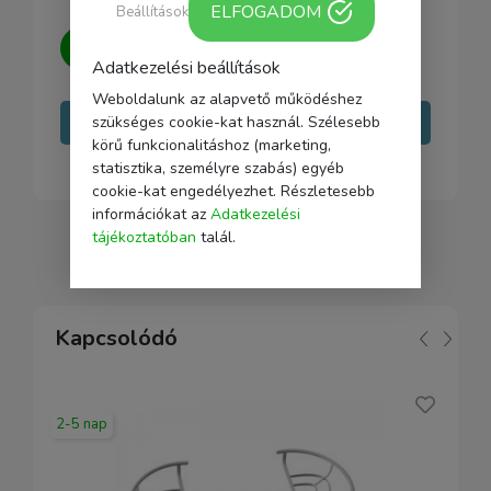
ELFOGADOM
Beállítások
Kérdésed van?
Írj nekünk, igyekszünk
minden kérdésedre választ adni.
Adatkezelési beállítások
Weboldalunk az alapvető működéshez
szükséges cookie-kat használ. Szélesebb
Írj nekünk
körű funkcionalitáshoz (marketing,
statisztika, személyre szabás) egyéb
cookie-kat engedélyezhet. Részletesebb
információkat az
Adatkezelési
tájékoztatóban
talál.
Kapcsolódó
2-5 nap