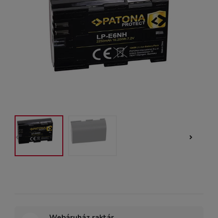
Webáruház raktár