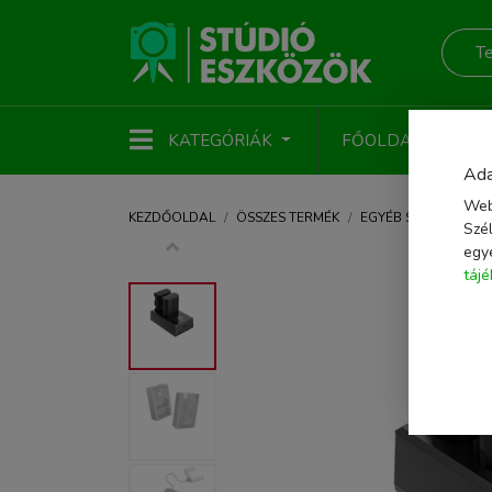
KATEGÓRIÁK
FŐOLDAL
ÚJ
Ada
Web
KEZDŐOLDAL
ÖSSZES TERMÉK
EGYÉB STÚDIÓTART
Szél
egy
táj