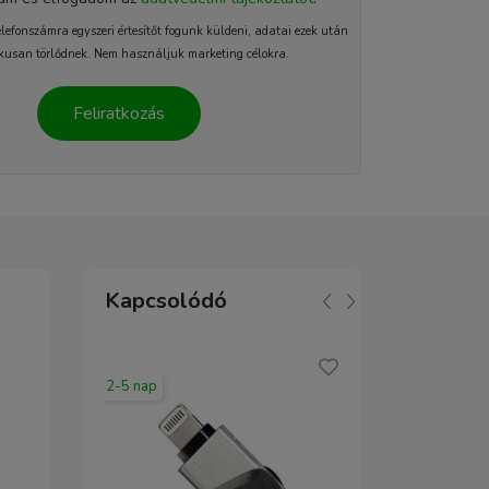
elefonszámra egyszeri értesítőt fogunk küldeni, adatai ezek után
kusan törlődnek. Nem használjuk marketing célokra.
Feliratkozás
Kapcsolódó
2-5 nap
2-5 nap