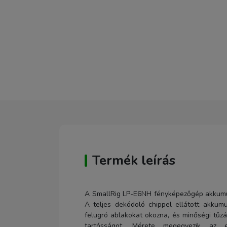
Termék leírás
A SmallRig LP-E6NH fényképezőgép akkumulá
A teljes dekódoló chippel ellátott akkum
felugró ablakokat okozna, és minőségi tűzál
tartósságot. Mérete megegyezik az er