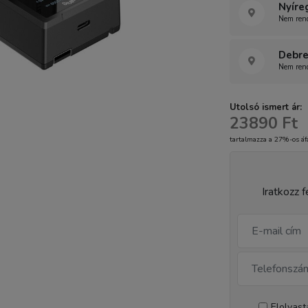
Nyíre
Nem rend
Debre
Nem rend
Utolsó ismert ár:
23890 Ft
tartalmazza a 27%-os áf
Iratkozz f
Elolvas