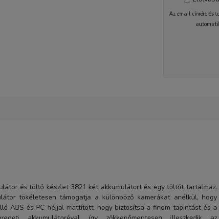
Az email címére és t
automati
2-5 nap
tor és töltő készlet 3821 két akkumulátort és egy töltőt tartalmaz.
ulátor tökéletesen támogatja a különböző kamerákat anélkül, hogy
ló ABS és PC héjjal mattított, hogy biztosítsa a finom tapintást és a
edeti akkumulátoréval, így zökkenőmentesen illeszkedik az