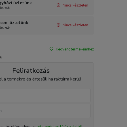
gyházi üzletünk
Nincs készleten
elhető.
ceni üzletünk
Nincs készleten
elhető.
Kedvenc termékeimhez
át
Feliratkozás
el a termékre és értesülj ha raktárra kerül!
tam és elfogadom az
adatvédelmi tájékoztatót
!