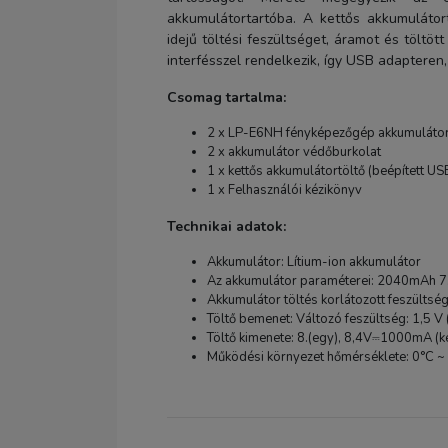
akkumulátortartóba. A kettős akkumulátort
idejű töltési feszültséget, áramot és töltö
interfésszel rendelkezik, így USB adapteren,
Csomag tartalma:
2 x LP-E6NH fényképezőgép akkumuláto
2 x akkumulátor védőburkolat
1 x kettős akkumulátortöltő (beépített U
1 x Felhasználói kézikönyv
Technikai adatok:
Akkumulátor: Lítium-ion akkumulátor
Az akkumulátor paraméterei: 2040mAh 
Akkumulátor töltés korlátozott feszültség
Töltő bemenet: Változó feszültség: 1,5 V
Töltő kimenete: 8.(egy), 8,4V⎓1000mA (
Működési környezet hőmérséklete: 0°C ~