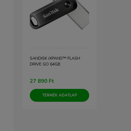
ny NP-
SANDISK iXPAND™ FLASH
Newell USB
DRIVE GO 64GB
fehér
27 890 Ft
2 500 Ft
TERMÉK ADATLAP
TERM