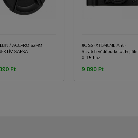
LLIN / ACCPRO 62MM
JJC SS-XT5MCML Anti-
JEKTÍV SAPKA
Scratch védőburkolat Fujifil
X-T5-höz
890 Ft
9 890 Ft