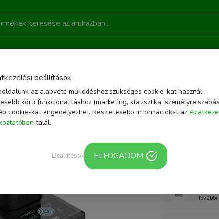
DONSÁGOK
AKCIÓ
RÓLUNK
KAPCSOLAT
B
tkezelési beállítások
oldalunk az alapvető működéshez szükséges cookie-kat használ.
OZÉKOK
AKKUMULÁTOROK
SMALLRIG LP-E6NH AKKU ÉS AKKUTÖLTŐ SZE
esebb körű funkcionalitáshoz (marketing, statisztika, személyre szabás
éb cookie-kat engedélyezhet. Részletesebb információkat az
Adatkeze
Cikkszám: SR-3821
ékoztatóban
talál.
Smallrig
akkutöltő
ELFOGADOM
Beállítások
Webár
További 