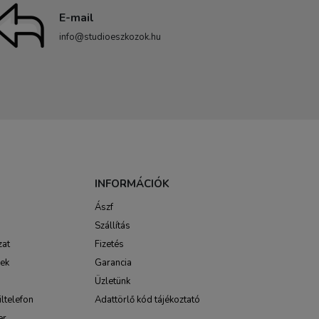
E-mail
info@studioeszkozok.hu
INFORMÁCIÓK
Ászf
Szállítás
zat
Fizetés
sek
Garancia
Üzletünk
ltelefon
Adattörlő kód tájékoztató
er