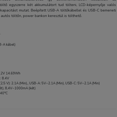
öltő egyszerre két akkumulátort tud tölteni, LCD-képernyője valós
tt kapacitást mutat. Beépített USB-A töltőkábellel és USB-C bemeneti
 autós töltőn, power bankon keresztül is tölthető.
r
SB-A kábel)
Newell DC-USB töltő So
BY1 akkumulátorhoz
4 490 Ft
7.2V 14.69Wh
: 8.4V
 (2,5 V): 2.1A (Min),, USB-A: 5V⎓2.1A (Min), USB-C: 5V⎓2.1A (Min)
TERMÉK ADATLAP
két), 8,4V⎓1000mA (két)
 40°C