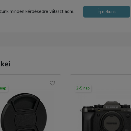
szünk minden kérdésedre választ adni.
Írj nekünk
kei
 nap
2-5 nap