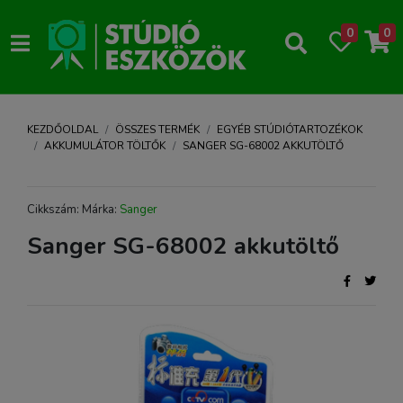
0
0
KEZDŐOLDAL
ÖSSZES TERMÉK
EGYÉB STÚDIÓTARTOZÉKOK
AKKUMULÁTOR TÖLTŐK
SANGER SG-68002 AKKUTÖLTŐ
Cikkszám: Márka:
Sanger
Sanger SG-68002 akkutöltő