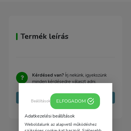
Termék leírás
Kérdésed van?
Írj nekünk, igyekszünk
minden kérdésedre választ adni.
Írj nekünk
ELFOGADOM
Beállítások
Adatkezelési beállítások
Weboldalunk az alapvető működéshez
szükséges cookie-kat használ. Szélesebb