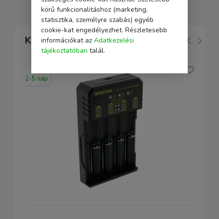
körű funkcionalitáshoz (marketing,
statisztika, személyre szabás) egyéb
cookie-kat engedélyezhet. Részletesebb
Kapcsolódó
információkat az
Adatkezelési
tájékoztatóban
talál.
2-5 nap