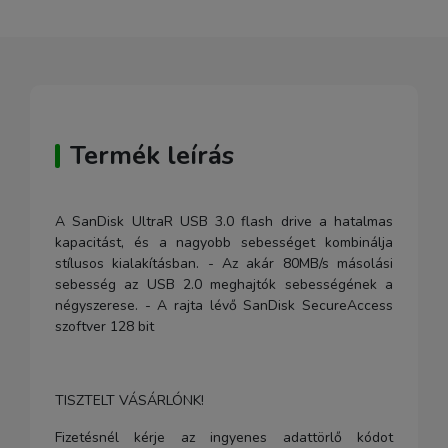
Termék leírás
A SanDisk UltraR USB 3.0 flash drive a hatalmas
kapacitást, és a nagyobb sebességet kombinálja
stílusos kialakításban. - Az akár 80MB/s másolási
sebesség az USB 2.0 meghajtók sebességének a
négyszerese. - A rajta lévő SanDisk SecureAccess
szoftver 128 bit
TISZTELT VÁSÁRLÓNK!
Fizetésnél kérje az ingyenes adattörlő kódot