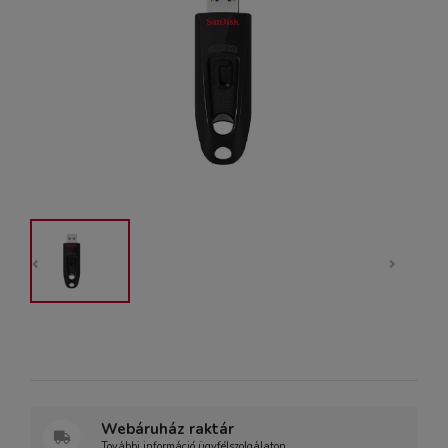
Webáruház raktár
További információ ügyfélszolgálaton.