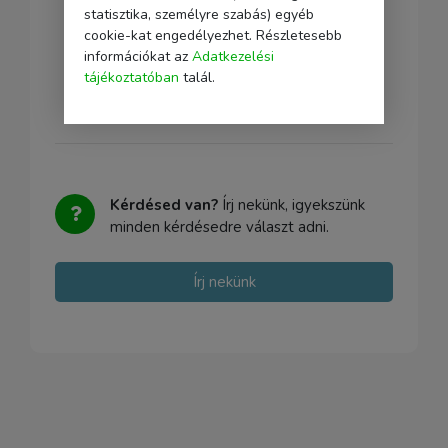
statisztika, személyre szabás) egyéb
cookie-kat engedélyezhet. Részletesebb
információkat az
Adatkezelési
tájékoztatóban
talál.
Kérdésed van?
Írj nekünk, igyekszünk
minden kérdésedre választ adni.
Írj nekünk