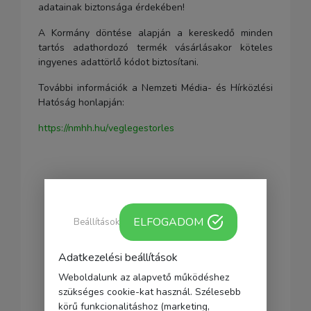
adatainak biztonsága érdekében!
A Kormány döntése alapján a kereskedő minden
tartós adathordozó termék vásárlásakor köteles
ingyenes adattörlő kódot biztosítani.
További információk a Nemzeti Média- és Hírközlési
Hatóság honlapján:
https://nmhh.hu/veglegestorles
ELFOGADOM
Beállítások
Adatkezelési beállítások
Weboldalunk az alapvető működéshez
szükséges cookie-kat használ. Szélesebb
körű funkcionalitáshoz (marketing,