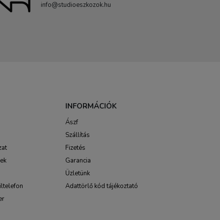
info@studioeszkozok.hu
INFORMÁCIÓK
Ászf
Szállítás
zat
Fizetés
sek
Garancia
Üzletünk
ltelefon
Adattörlő kód tájékoztató
er