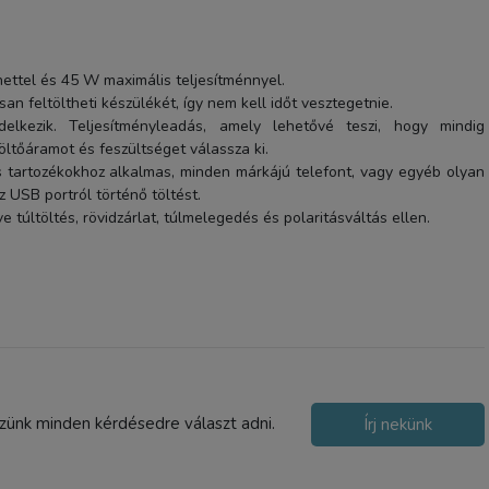
1-2 nap
ettel és 45 W maximális teljesítménnyel.
n feltöltheti készülékét, így nem kell időt vesztegetnie.
delkezik. Teljesítményleadás, amely lehetővé teszi, hogy mindig
ltőáramot és feszültséget válassza ki.
tartozékokhoz alkalmas, minden márkájú telefont, vagy egyéb olyan
z USB portról történő töltést.
e túltöltés, rövidzárlat, túlmelegedés és polaritásváltás ellen.
Blavec autós telefontart
01A mágneses vezeték né
töltéssel szélvédőre és
szünk minden kérdésedre választ adni.
Írj nekünk
műszerfalra (BHC01A-M
6 700 Ft
fekete