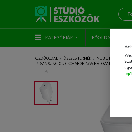
KATEGÓRIÁK
FŐOLDAL
ÚJ
Ada
Web
KEZDŐOLDAL
ÖSSZES TERMÉK
MOBILTELEFON KIEG
Szél
SAMSUNG QUICKCHARGE 45W HÁLÓZATI TÖLTŐ ADAP
egy
táj