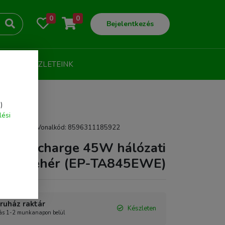
0
0
Bejelentkezés
LOG
ÜZLETEINK
)
lési
45EWE | EAN/Vonalkód: 8596311185922
Quickcharge 45W hálózati
apter fehér (EP-TA845EWE)
uház raktár
Készleten
tás 1-2 munkanapon belül