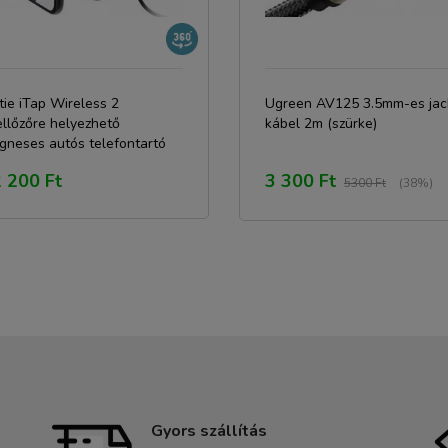
tie iTap Wireless 2
Ugreen AV125 3.5mm-es jac
llőzőre helyezhető
kábel 2m (szürke)
gneses autós telefontartó
eték nélküli Qi töltéssel
 200 Ft
3 300 Ft
5300 Ft
(38%)
Gyors szállítás