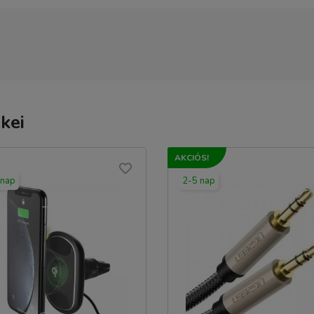
TERMÉK ADATLAP
kei
AKCIÓS!
 nap
2-5 nap