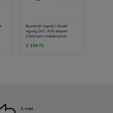
k
Bluetooth fogadó / feladó
egység 2in1, AUX adapter
3.5mm jack csatlakozóval,
transmitter (C28)
3 190 Ft
E-mail