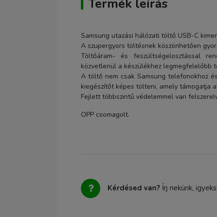
Termék leírás
Samsung utazási hálózati töltő USB-C kimen
A szupergyors töltésnek köszönhetően gyorsa
Töltőáram- és feszültségelosztással ren
közvetlenül a készülékhez legmegfelelőbb tö
A töltő nem csak Samsung telefonokhoz és 
kiegészítőt képes tölteni, amely támogatja a
Fejlett többszintű védelemmel van felszerelv
OPP csomagolt.
Kérdésed van?
Írj nekünk, igyek