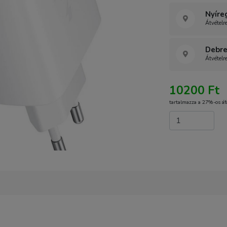
Nyíre
Átvételr
Debre
Átvételr
10200 Ft
tartalmazza a 27%-os áf