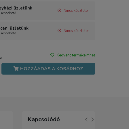
gyházi üzletünk
Nincs készleten
e rendelhető
ceni üzletünk
Nincs készleten
e rendelhető
Kedvenc termékeimhez
át
HOZZÁADÁS A KOSÁRHOZ
Kapcsolódó