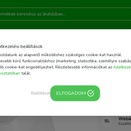
DONSÁGOK
AKCIÓ
RÓLUNK
KAPCSOLAT
B
tkezelési beállítások
oldalunk az alapvető működéshez szükséges cookie-kat használ.
ÉSZÍTŐK
MOBILTELEFON TÖLTŐK
HÁLÓZATI USB-C TÖLTŐ ADAPTER
esebb körű funkcionalitáshoz (marketing, statisztika, személyre szabás
TER FEHÉR (EP-TA845EWE)
éb cookie-kat engedélyezhet. Részletesebb információkat az
Adatkeze
ékoztatóban
talál.
Cikkszám: EP-TA8
Samsung 
ELFOGADOM
töltő ad
Beállítások
Webár
Kiszállí