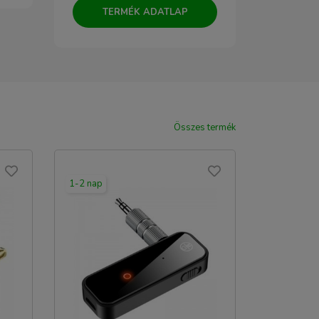
TERMÉK ADATLAP
TERM
Összes termék
1-2 nap