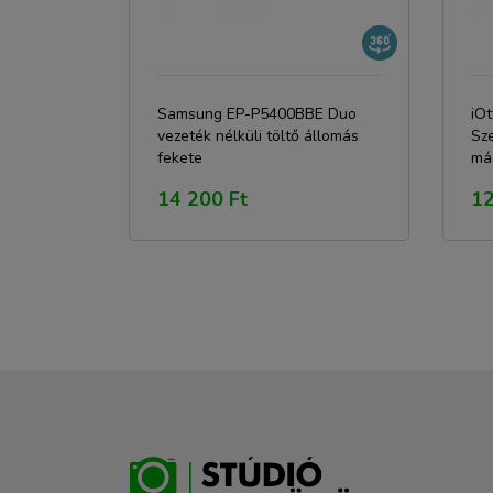
Samsung EP-P5400BBE Duo
iOt
vezeték nélküli töltő állomás
Sze
fekete
má
vez
14 200 Ft
12