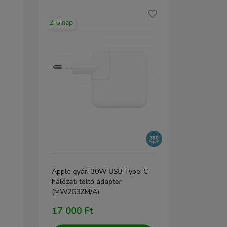
AKCIÓS!
2-5 nap
2-5 nap
ó BHC-
Apple gyári 30W USB Type-C
Mcdodo CA-
lküli
hálózati töltő adapter
USB-C kábel
(MW2G3ZM/A)
1.2m (fekete
WIB)
17 000 Ft
3 400 Ft