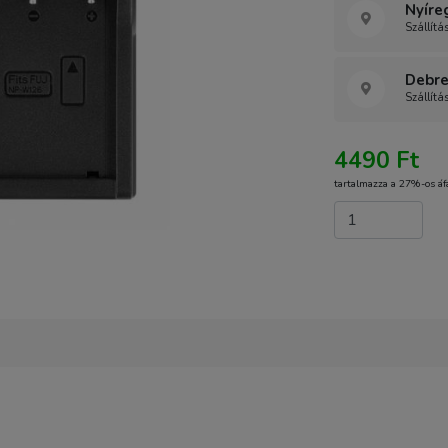
Nyíre
Szállítá
Debre
Szállítá
4490 Ft
tartalmazza a 27%-os áf