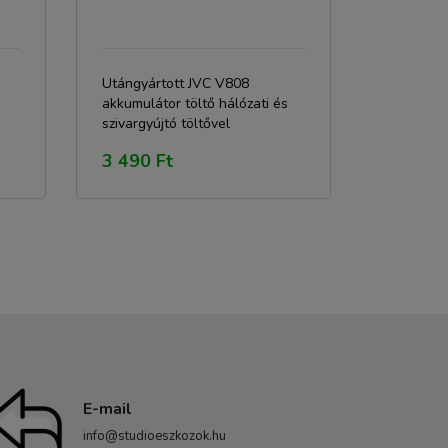
Utángyártott JVC V808
akkumulátor töltő hálózati és
szivargyújtó töltővel
3 490 Ft
E-mail
info@studioeszkozok.hu