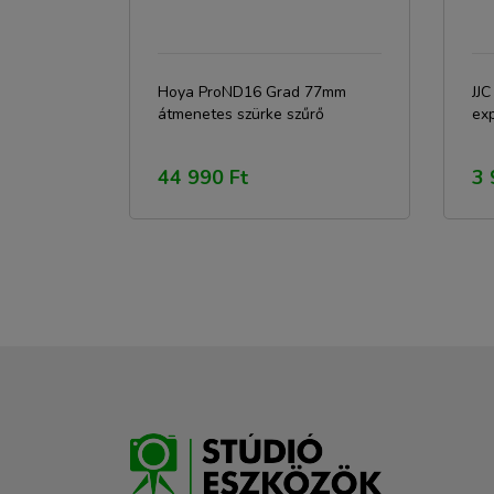
Hoya ProND16 Grad 77mm
JJ
átmenetes szürke szűrő
ex
44 990 Ft
3 