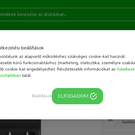
DONSÁGOK
AKCIÓ
RÓLUNK
KAPCSOLAT
B
tkezelési beállítások
oldalunk az alapvető működéshez szükséges cookie-kat használ.
OZÉKOK
AKKUMULÁTOR TÖLTŐK
NEWELL DC-USB TÖLTŐ FUJIFILM NP-
esebb körű funkcionalitáshoz (marketing, statisztika, személyre szabás
éb cookie-kat engedélyezhet. Részletesebb információkat az
Adatkeze
Cikkszám: NL1760 
ékoztatóban
talál.
Newell D
W126 ak
ELFOGADOM
Beállítások
Webár
Szállítá