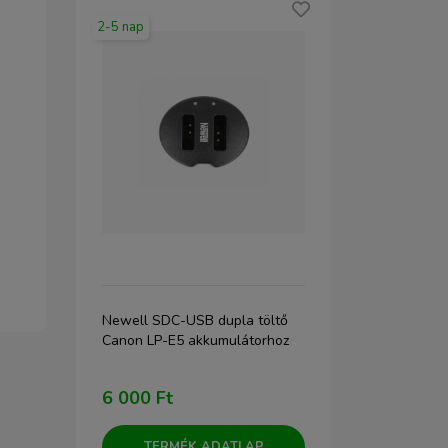
2-5 nap
2-5 nap
Newell SDC-USB dupla töltő
JJC LCH-A6 
 RC2
Canon LP-E5 akkumulátorhoz
6 000 Ft
7 890 Ft
TERMÉK ADATLAP
TERM