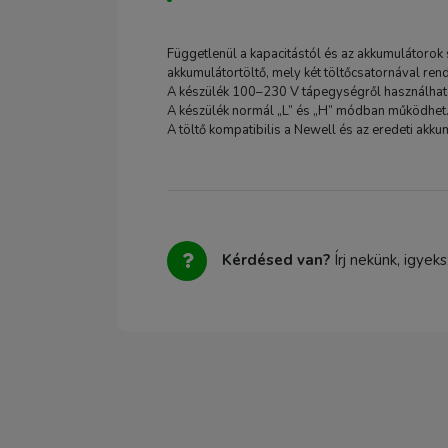
Függetlenül a kapacitástól és az akkumulátorok s
akkumulátortöltő, mely két töltőcsatornával rend
A készülék 100–230 V tápegységről használható
A készülék normál „L” és „H” módban működhet
A töltő kompatibilis a Newell és az eredeti akku
Kérdésed van?
Írj nekünk, igyek