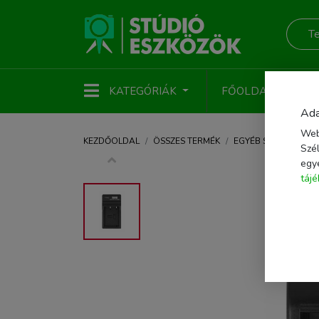
KATEGÓRIÁK
FŐOLDAL
ÚJ
Ada
Web
KEZDŐOLDAL
ÖSSZES TERMÉK
EGYÉB STÚDIÓTART
Szél
egy
táj