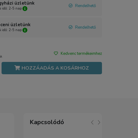
gyházi üzletünk
Rendelhető
si idő: 2-5 nap
ceni üzletünk
Rendelhető
si idő: 2-5 nap
Kedvenc termékeimhez
át
HOZZÁADÁS A KOSÁRHOZ
Kapcsolódó