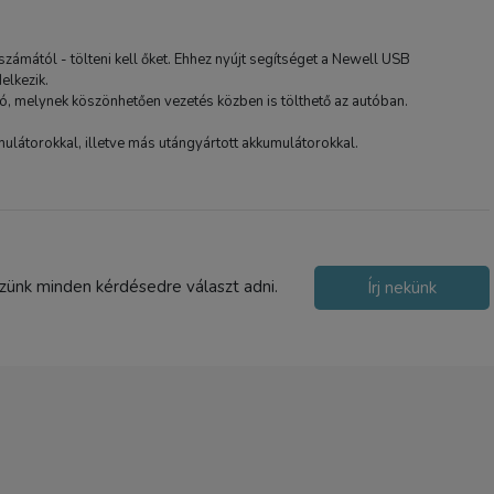
2-5 nap
zámától - tölteni kell őket. Ehhez nyújt segítséget a Newell USB
elkezik.
, melynek köszönhetően vezetés közben is tölthető az autóban.
.
mulátorokkal, illetve más utángyártott akkumulátorokkal.
szünk minden kérdésedre választ adni.
Írj nekünk
JJC SS-DRC2CB Anti-
Scratch védőburkolat DJI
kontrollerhez
12 890 Ft
TERMÉK ADATLAP