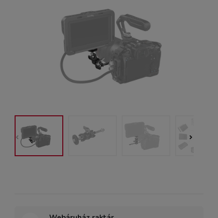
Webáruház raktár