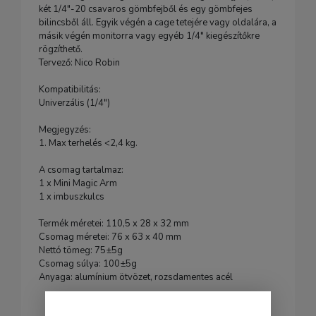
két 1/4"-20 csavaros gömbfejből és egy gömbfejes
bilincsből áll. Egyik végén a cage tetejére vagy oldalára, a
másik végén monitorra vagy egyéb 1/4" kiegészítőkre
rögzíthető.
Tervező: Nico Robin
Kompatibilitás:
Univerzális (1/4")
Megjegyzés:
1. Max terhelés <2,4 kg.
A csomag tartalmaz:
1 x Mini Magic Arm
1 x imbuszkulcs
Termék méretei: 110,5 x 28 x 32 mm
Csomag méretei: 76 x 63 x 40 mm
Nettó tömeg: 75±5g
Csomag súlya: 100±5g
Anyaga: alumínium ötvözet, rozsdamentes acél