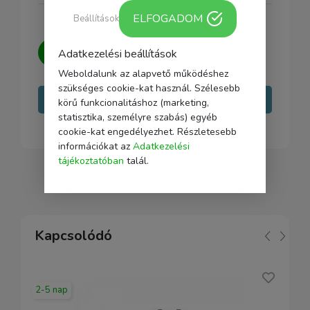
ELFOGADOM
Beállítások
Kérdésed van?
Írj nekünk, igyekszünk
Adatkezelési beállítások
minden kérdésedre választ adni.
Weboldalunk az alapvető működéshez
szükséges cookie-kat használ. Szélesebb
Írj nekünk
körű funkcionalitáshoz (marketing,
statisztika, személyre szabás) egyéb
cookie-kat engedélyezhet. Részletesebb
információkat az
Adatkezelési
tájékoztatóban
talál.
Kapcsolódó
2-5 nap