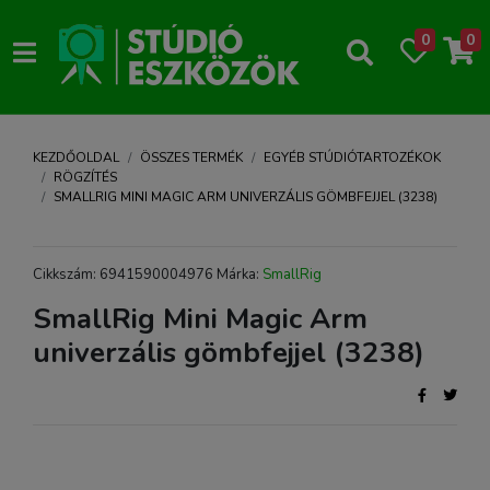
0
0
KEZDŐOLDAL
ÖSSZES TERMÉK
EGYÉB STÚDIÓTARTOZÉKOK
RÖGZÍTÉS
SMALLRIG MINI MAGIC ARM UNIVERZÁLIS GÖMBFEJJEL (3238)
Cikkszám: 6941590004976 Márka:
SmallRig
SmallRig Mini Magic Arm
univerzális gömbfejjel (3238)