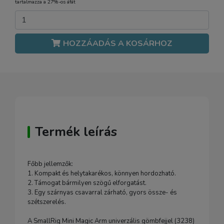
tartalmazza a 27%-os áfát
HOZZÁADÁS A KOSÁRHOZ
Termék leírás
Főbb jellemzők:
1. Kompakt és helytakarékos, könnyen hordozható.
2. Támogat bármilyen szögű elforgatást.
3. Egy szárnyas csavarral zárható, gyors össze- és
szétszerelés.
A SmallRig Mini Magic Arm univerzális gömbfejjel (3238)