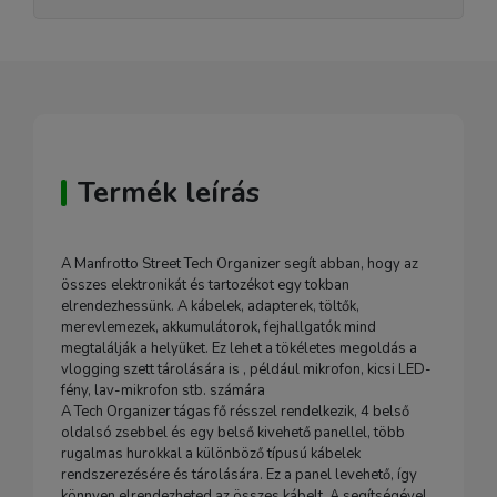
Termék leírás
A Manfrotto Street Tech Organizer segít abban, hogy az
összes elektronikát és tartozékot egy tokban
elrendezhessünk. A kábelek, adapterek, töltők,
merevlemezek, akkumulátorok, fejhallgatók mind
megtalálják a helyüket. Ez lehet a tökéletes megoldás a
vlogging szett tárolására is , például mikrofon, kicsi LED-
fény, lav-mikrofon stb. számára
A Tech Organizer tágas fő résszel rendelkezik, 4 belső
oldalsó zsebbel és egy belső kivehető panellel, több
rugalmas hurokkal a különböző típusú kábelek
rendszerezésére és tárolására. Ez a panel levehető, így
könnyen elrendezheted az összes kábelt. A segítségével