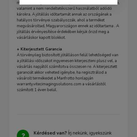
mentes. Ez a garancia nem terjed ki a későbbi sérülésekre,
valamint a nem rendeltetésszerű használatból adódó
károkra. A jótállás időtartamát annak az országának a
hatályos törvényei szabályozzák, ahol a terméket
megvásároltad, Magyarországon ennek az időtartama . A
jótállás érvényesítése érdekében kérjük őrizd meg a
vásárláskor kapott blokkot.
+ Kiterjesztett Garancia
A törvényileg biztosított jótálláson felül lehetőséged van
a jótállási időszakot ingyenesen kiterjeszteni plusz vel, a
vásárlás napjától számítotva összesen re. A kiterjesztett
garanciát akkor veheted igénybe, ha regisztrálod a
vásárolt termékedet a Manfrotto honlapján
warranty.vitecimagingsolutions.com a vásárlástól
számított 1 éven belül.
Kérdésed van?
Írj nekünk, igyekszünk