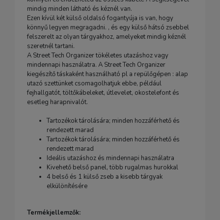
mindig minden látható és kéznél van.
Ezen kívül két külső oldalsó fogantyúja is van, hogy
könnyű legyen megragadni. , és egy külső hátsó zsebbel
felszerelt az olyan tárgyakhoz, amelyeket mindig kéznél
szeretnél tartani.
A Street Tech Organizer tökéletes utazáshoz vagy
mindennapi használatra. A Street Tech Organizer
kiegészítő táskaként használható pl a repülőgépen : alap
utazó szettünket csomagolhatjuk ebbe, például
fejhallgatót, töltőkábeleket, útlevelet, okostelefont és
esetleg harapnivalót.
Tartozékok tárolására; minden hozzáférhető és
rendezett marad
Tartozékok tárolására; minden hozzáférhető és
rendezett marad
Ideális utazáshoz és mindennapi használatra
Kivehető belső panel, több rugalmas hurokkal
4 belső és 1 külső zseb a kisebb tárgyak
elkülönítésére
Termékjellemzők: