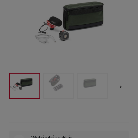
Webáruház raktár