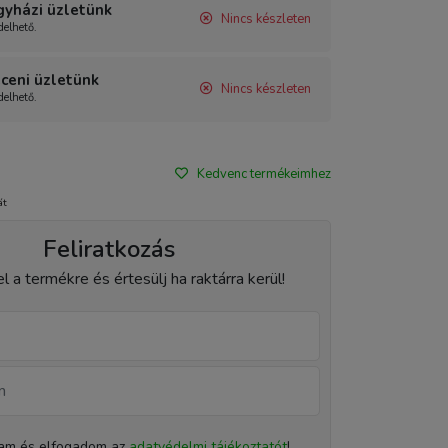
gyházi üzletünk
Nincs készleten
elhető.
ceni üzletünk
Nincs készleten
elhető.
Kedvenc termékeimhez
át
Feliratkozás
el a termékre és értesülj ha raktárra kerül!
tam és elfogadom az
adatvédelmi tájékoztatót
!