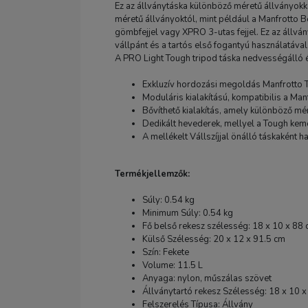
Ez az állványtáska különböző méretű állványokka
méretű állványoktól, mint például a Manfrotto 
gömbfejjel vagy XPRO 3-utas fejjel. Ez az állvá
vállpánt és a tartós első fogantyú használatával
A PRO Light Tough tripod táska nedvességálló é
Exkluzív hordozási megoldás Manfrotto
Moduláris kialakítású, kompatibilis a Man
Bővíthető kialakítás, amely különböző mé
Dedikált hevederek, mellyel a Tough kem
A mellékelt Vállszíjjal önálló táskaként 
Termékjellemzők:
Súly: 0.54 kg
Minimum Súly: 0.54 kg
Fő belső rekesz szélesség: 18 x 10 x 88
Külső Szélesség: 20 x 12 x 91.5 cm
Szín: Fekete
Volume: 11.5 L
Anyaga: nylon, műszálas szövet
Állványtartó rekesz Szélesség: 18 x 10 
Felszerelés Típusa: Állvány