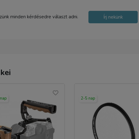
szünk minden kérdésedre választ adni.
Írj nekünk
kei
 nap
2-5 nap