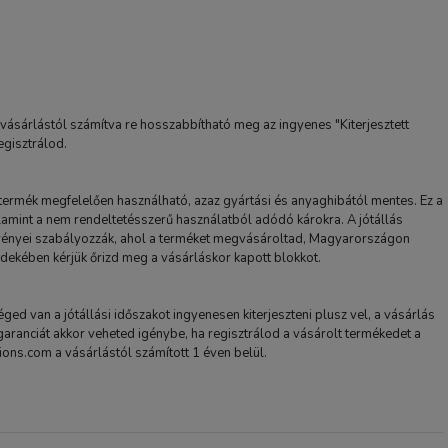
 vásárlástól számítva re hosszabbítható meg az ingyenes "Kiterjesztett
egisztrálod.
 termék megfelelően használható, azaz gyártási és anyaghibától mentes. Ez a
alamint a nem rendeltetésszerű használatból adódó károkra. A jótállás
rvényei szabályozzák, ahol a terméket megvásároltad, Magyarországon
rdekében kérjük őrizd meg a vásárláskor kapott blokkot.
séged van a jótállási időszakot ingyenesen kiterjeszteni plusz vel, a vásárlás
 garanciát akkor veheted igénybe, ha regisztrálod a vásárolt termékedet a
ons.com a vásárlástól számított 1 éven belül.