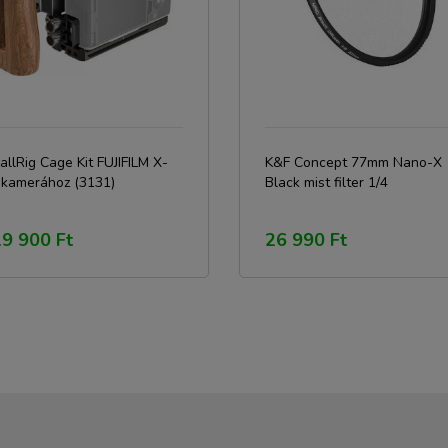
llRig Cage Kit FUJIFILM X-
K&F Concept 77mm Nano-X
 kamerához (3131)
Black mist filter 1/4
9 900 Ft
26 990 Ft