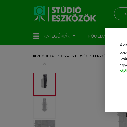
KATEGÓRIÁK
FŐOLDAL
ÚJ
Ada
Web
KEZDŐOLDAL
ÖSSZES TERMÉK
FÉNYKÉPEZŐ KIEGÉS
Szél
egy
táj