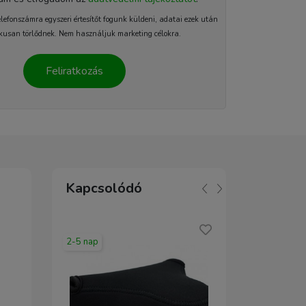
elefonszámra egyszeri értesítőt fogunk küldeni, adatai ezek után
kusan törlődnek. Nem használjuk marketing célokra.
Feliratkozás
Kapcsolódó
2-5 nap
2-5 nap