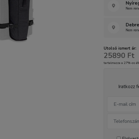
Nyíre
Nem rend
Debre
Nem rend
Utolsó ismert ár:
25890 Ft
tartalmazza a 27%-os áf
Iratkozz f
Elolvas