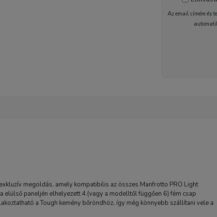
Az email címére és t
automati
2-5 nap
exkluzív megoldás, amely kompatibilis az összes Manfrotto PRO Light
 elülső paneljén elhelyezett 4 (vagy a modelltől függően 6) fém csap
lakoztatható a Tough kemény bőröndhöz, így még könnyebb szállítani vele a