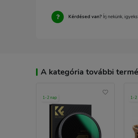
Kérdésed van?
Írj nekünk, igyek
A kategória további termé
1-2 nap
1-2