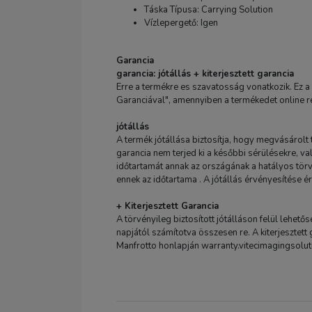
Táska Típusa: Carrying Solution
Vízlepergető: Igen
Garancia
garancia: jótállás + kiterjesztett garancia
Erre a termékre es szavatosság vonatkozik. Ez a
Garanciával", amennyiben a termékedet online r
jótállás
A termék jótállása biztosítja, hogy megvásárolt
garancia nem terjed ki a későbbi sérülésekre, v
időtartamát annak az országának a hatályos tö
ennek az időtartama . A jótállás érvényesítése é
+ Kiterjesztett Garancia
A törvényileg biztosított jótálláson felül lehető
napjától számítotva összesen re. A kiterjesztett
Manfrotto honlapján warranty.vitecimagingsoluti