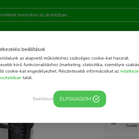
DONSÁGOK
AKCIÓ
RÓLUNK
KAPCSOLAT
B
tkezelési beállítások
oldalunk az alapvető működéshez szükséges cookie-kat használ.
ZÍTŐK
FÉNYKÉPEZŐ TÁSKA, HÁTIZSÁK
MANFROTTO RELOADER TOUGH ÁL
esebb körű funkcionalitáshoz (marketing, statisztika, személyre szabás
éb cookie-kat engedélyezhet. Részletesebb információkat az
Adatkeze
Cikkszám: MB_PL-R
ékoztatóban
talál.
Manfrott
táska
ELFOGADOM
Beállítások
Webár
További 