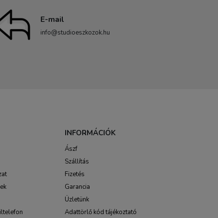
E-mail
info@studioeszkozok.hu
INFORMÁCIÓK
Ászf
Szállítás
zat
Fizetés
sek
Garancia
Üzletünk
ltelefon
Adattörlő kód tájékoztató