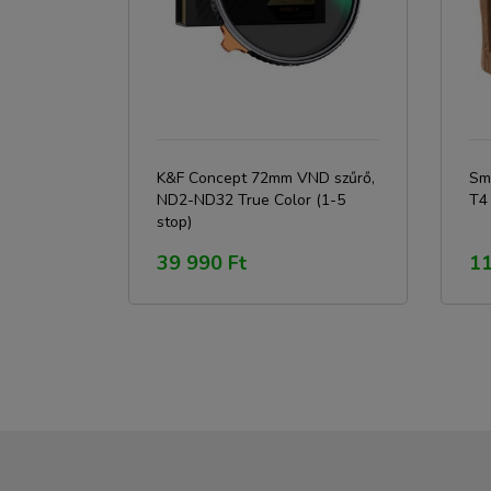
K&F Concept 72mm VND szűrő,
Sma
ND2-ND32 True Color (1-5
T4
stop)
39 990 Ft
11