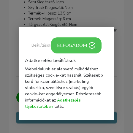
Satu Kiegészítő: Igen
Sky Track Kiegészítő: Nem
Termék – Hossz: 13.5 cm
Termék-Magasság: 6 cm
Tárgyasztal Kiegészítő: Nem
Felső Csatlakozás: 16mm nyolcszög alakú adapter
csap [szupersatuhoz]
Kompatibilis a SuperClamp satuval: Igen
ELFOGADOM
Beállítások
Szín: fekete
Anyaga: acél
Termék – Mélység: 3 cm
Adatkezelési beállítások
Weboldalunk az alapvető működéshez
szükséges cookie-kat használ. Szélesebb
körű funkcionalitáshoz (marketing,
statisztika, személyre szabás) egyéb
cookie-kat engedélyezhet. Részletesebb
Kérdésed van?
Írj nekünk, igyekszünk
információkat az
Adatkezelési
minden kérdésedre választ adni.
tájékoztatóban
talál.
Írj nekünk