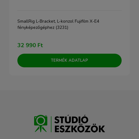
SmallRig L-Bracket, L-konzol Fujifilm X-E4
fényképezőgéphez (3231)
32 990 Ft
TERMÉK ADATLAP