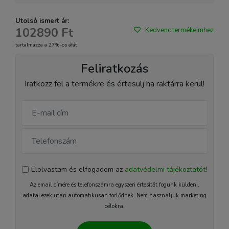
Utolsó ismert ár:
102890 Ft
Kedvenc termékeimhez
tartalmazza a 27%-os áfát
Feliratkozás
Iratkozz fel a termékre és értesülj ha raktárra kerül!
Elolvastam és elfogadom az
adatvédelmi tájékoztatót
!
Az email címére és telefonszámra egyszeri értesítőt fogunk küldeni,
adatai ezek után automatikusan törlődnek. Nem használjuk marketing
célokra.