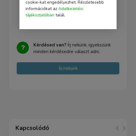
cookie-kat engedélyezhet. Részletesebb
információkat az
Adatkezelési
tájékoztatóban
talál.
Kérdésed van?
Írj nekünk, igyekszünk
minden kérdésedre választ adni.
Írj nekünk
Kapcsolódó