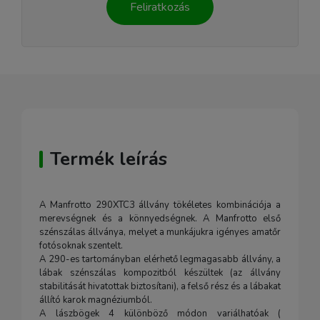
Feliratkozás
Termék leírás
A Manfrotto 290XTC3 állvány tökéletes kombinációja a
merevségnek és a könnyedségnek. A Manfrotto első
szénszálas állványa, melyet a munkájukra igényes amatőr
fotósoknak szentelt.
A 290-es tartományban elérhető legmagasabb állvány, a
lábak szénszálas kompozitból készültek (az állvány
stabilitását hivatottak biztosítani), a felső rész és a lábakat
állító karok magnéziumból.
A lászbögek 4 különböző módon variálhatóak (