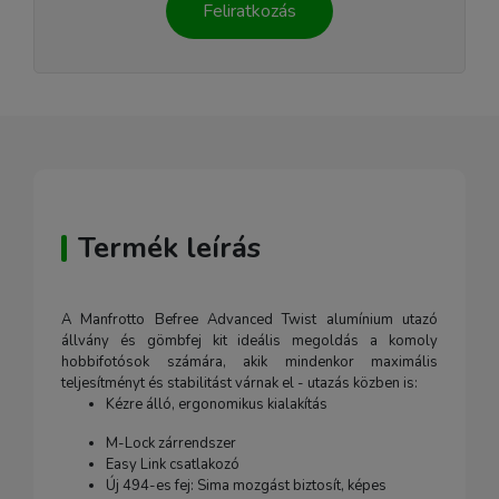
Feliratkozás
Termék leírás
A Manfrotto Befree Advanced Twist alumínium utazó
állvány és gömbfej kit ideális megoldás a komoly
hobbifotósok számára, akik mindenkor maximális
teljesítményt és stabilitást várnak el - utazás közben is:
Kézre álló, ergonomikus kialakítás
M-Lock zárrendszer
Easy Link csatlakozó
Új 494-es fej: Sima mozgást biztosít, képes