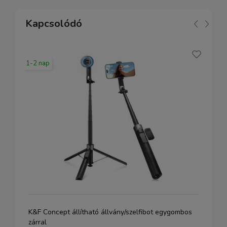
Kapcsolódó
1-2 nap
K&F Concept állítható állvány/szelfibot egygombos
zárral