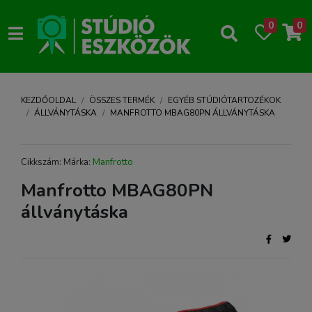
0
0
KEZDŐOLDAL
ÖSSZES TERMÉK
EGYÉB STÚDIÓTARTOZÉKOK
ÁLLVÁNYTÁSKA
MANFROTTO MBAG80PN ÁLLVÁNYTÁSKA
Cikkszám: Márka:
Manfrotto
Manfrotto MBAG80PN
állványtáska