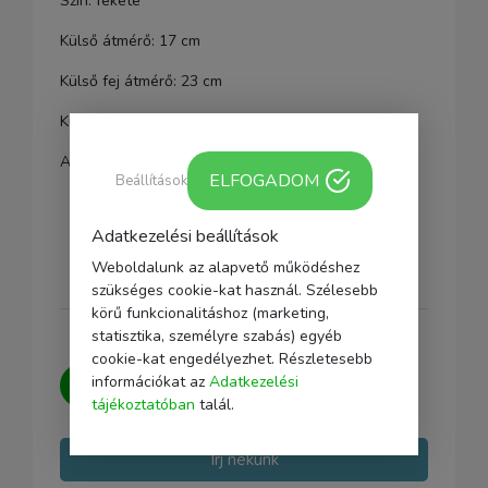
Szín: fekete
Külső átmérő: 17 cm
Külső fej átmérő: 23 cm
Külső hossz: 80 cm
A táska kompatibilis a 055 és 190 állvány KIT-kel.
ELFOGADOM
Beállítások
Adatkezelési beállítások
Weboldalunk az alapvető működéshez
szükséges cookie-kat használ. Szélesebb
körű funkcionalitáshoz (marketing,
statisztika, személyre szabás) egyéb
cookie-kat engedélyezhet. Részletesebb
Kérdésed van?
Írj nekünk, igyekszünk
információkat az
Adatkezelési
minden kérdésedre választ adni.
tájékoztatóban
talál.
Írj nekünk