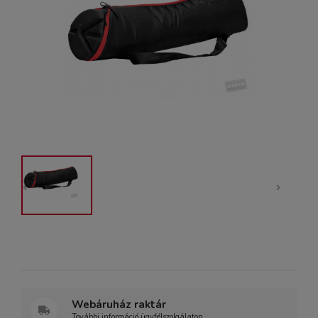
Webáruház raktár
További információ ügyfélszolgálaton.