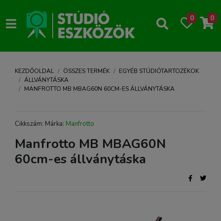
0
0
KEZDŐOLDAL
ÖSSZES TERMÉK
EGYÉB STÚDIÓTARTOZÉKOK
ÁLLVÁNYTÁSKA
MANFROTTO MB MBAG60N 60CM-ES ÁLLVÁNYTÁSKA
Cikkszám: Márka:
Manfrotto
Manfrotto MB MBAG60N
60cm-es állványtáska