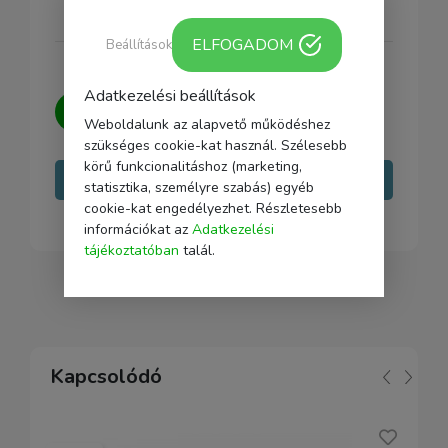
ELFOGADOM
Beállítások
Adatkezelési beállítások
Kérdésed van?
Írj nekünk, igyekszünk
Weboldalunk az alapvető működéshez
minden kérdésedre választ adni.
szükséges cookie-kat használ. Szélesebb
körű funkcionalitáshoz (marketing,
Írj nekünk
statisztika, személyre szabás) egyéb
cookie-kat engedélyezhet. Részletesebb
információkat az
Adatkezelési
tájékoztatóban
talál.
Kapcsolódó