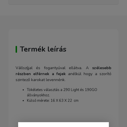
Termék leírás
Vállszíjjal és fogantyúval ellátva. A
szélesebb
részben elférnek a fejek
anélkül hogy a szorító
szintező karokat levennénk.
Tökéletes választás a 290 Light és 190GO
állványokhoz.
Külső mérete: 16 X 63 X 22 cm