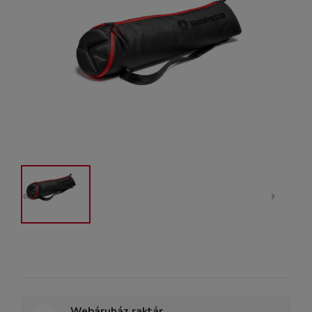
Webáruház raktár