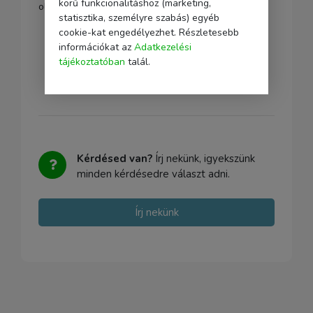
körű funkcionalitáshoz (marketing,
oldalon.
statisztika, személyre szabás) egyéb
cookie-kat engedélyezhet. Részletesebb
információkat az
Adatkezelési
tájékoztatóban
talál.
Kérdésed van?
Írj nekünk, igyekszünk
minden kérdésedre választ adni.
Írj nekünk