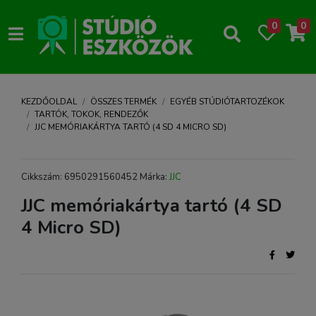
0
0
KEZDŐOLDAL
ÖSSZES TERMÉK
EGYÉB STÚDIÓTARTOZÉKOK
TARTÓK, TOKOK, RENDEZŐK
JJC MEMÓRIAKÁRTYA TARTÓ (4 SD 4 MICRO SD)
Cikkszám: 6950291560452 Márka:
JJC
JJC memóriakártya tartó (4 SD
4 Micro SD)