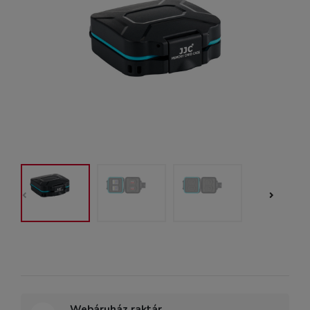
Webáruház raktár