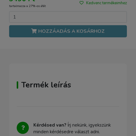
Kedvenc termékeimhez
tartalmazza a 27%-os áfát
HOZZÁADÁS A KOSÁRHOZ
Termék leírás
Kérdésed van?
Írj nekünk, igyekszünk
minden kérdésedre választ adni.