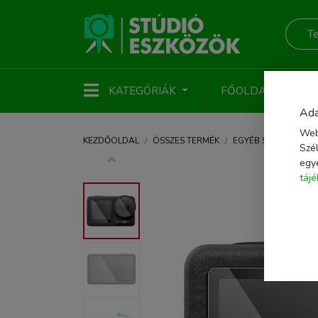
KATEGÓRIÁK
FŐOLDAL
ÚJ
Ada
Web
KEZDŐOLDAL
ÖSSZES TERMÉK
EGYÉB STÚDIÓTART
Szél
egy
táj