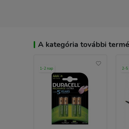
A kategória további termé
1-2 nap
2-5