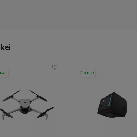
kei
 nap
2-5 nap