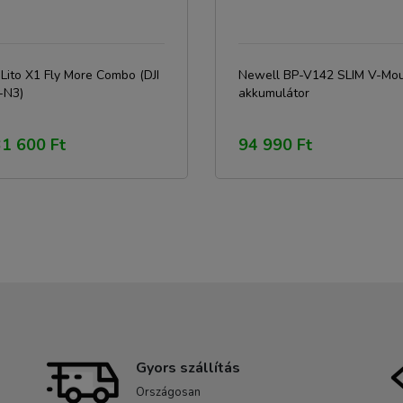
 Lito X1 Fly More Combo (DJI
Newell BP-V142 SLIM V-Mo
-N3)
akkumulátor
1 600 Ft
94 990 Ft
Gyors szállítás
Országosan