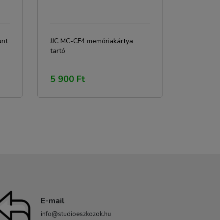
unt
JJC MC-CF4 memóriakártya
tartó
5 900 Ft
E-mail
info@studioeszkozok.hu