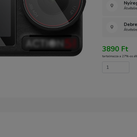
Nyíre
Átvételr
Debre
Átvételr
3890 Ft
tartalmazza a 27%-os áf