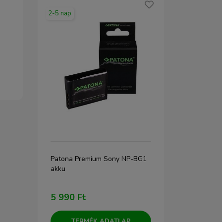
2-5 nap
2-5 nap
E SI
Patona Premium Sony NP-BG1
Newell NP-F
akku
akkumulátor
5 990 Ft
39 990 F
TERMÉK ADATLAP
TERM