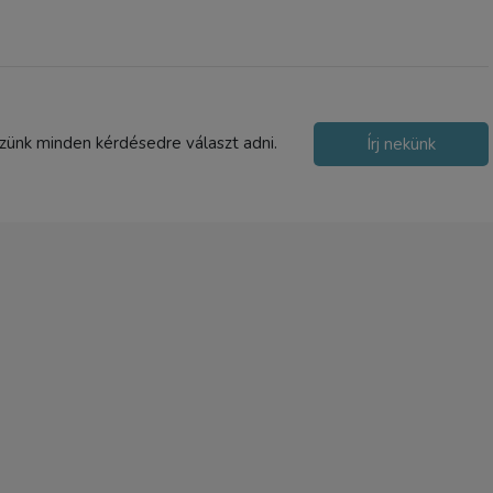
2-5 nap
szünk minden kérdésedre választ adni.
Írj nekünk
B&W KOFFER 4000 FEKET
56 000 Ft
TERMÉK ADATLAP