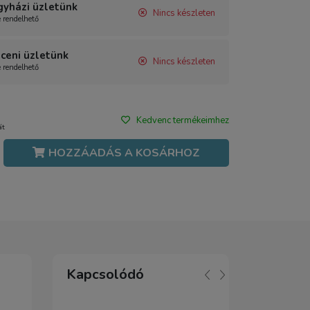
gyházi üzletünk
Nincs készleten
e rendelhető
ceni üzletünk
Nincs készleten
e rendelhető
Kedvenc termékeimhez
át
HOZZÁADÁS A KOSÁRHOZ
Kapcsolódó