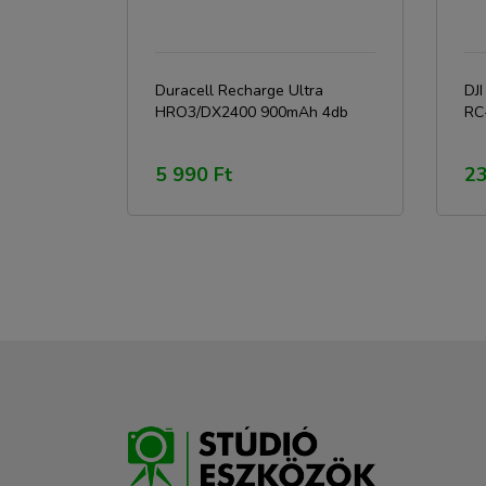
Duracell Recharge Ultra
DJI
HRO3/DX2400 900mAh 4db
RC
5 990 Ft
23