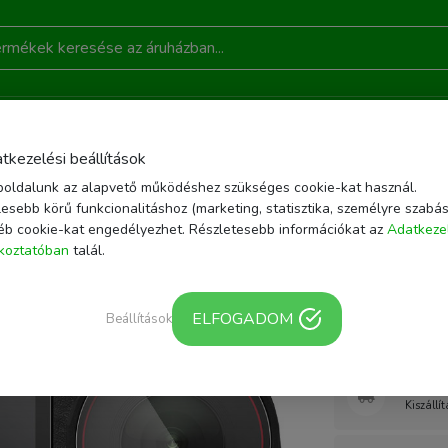
DONSÁGOK
AKCIÓ
RÓLUNK
KAPCSOLAT
B
tkezelési beállítások
oldalunk az alapvető működéshez szükséges cookie-kat használ.
OZÉKOK
JJC GSP-DJOA5 LCD VÉDŐ, DJI OSMO ACTION 5 PRO-HOZ
esebb körű funkcionalitáshoz (marketing, statisztika, személyre szabás
éb cookie-kat engedélyezhet. Részletesebb információkat az
Adatkeze
Cikkszám: GSP-DJ
ékoztatóban
talál.
JJC GSP-
Action 5
ELFOGADOM
Beállítások
Webár
Kiszállí