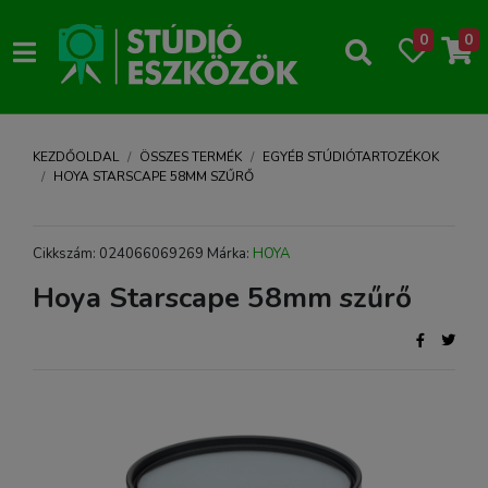
0
0
KEZDŐOLDAL
ÖSSZES TERMÉK
EGYÉB STÚDIÓTARTOZÉKOK
HOYA STARSCAPE 58MM SZŰRŐ
Cikkszám: 024066069269 Márka:
HOYA
Hoya Starscape 58mm szűrő