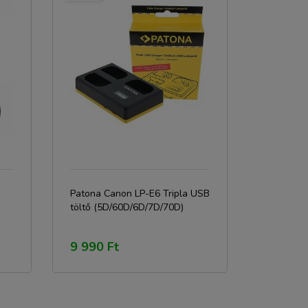
Patona Canon LP-E6 Tripla USB
töltő (5D/60D/6D/7D/70D)
9 990 Ft