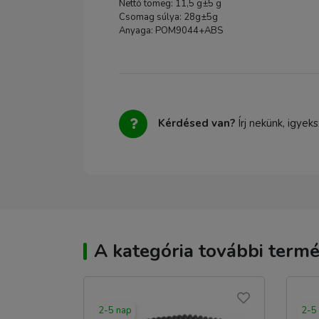
Nettó tömeg: 11,5 g±5 g
Csomag súlya: 28g±5g
Anyaga: POM9044+ABS
Kérdésed van?
Írj nekünk, igyek
A kategória további termé
2-5 nap
2-5