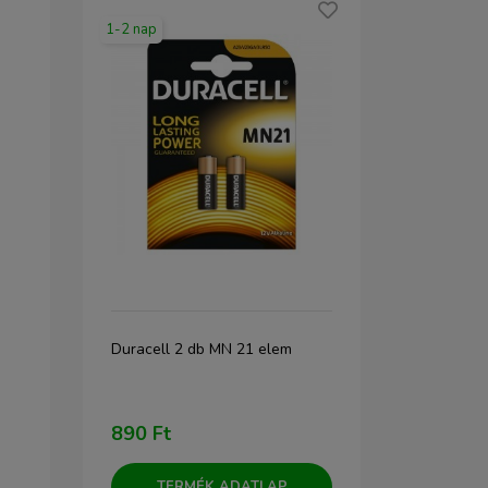
1-2 nap
1-2 nap
ype-C
Duracell 2 db MN 21 elem
Utángyártot
akkumulátor 
szivargyújtó 
890 Ft
3 490 Ft
TERMÉK ADATLAP
TERM