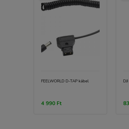
FEELWORLD D-TAP kábel
DJI
4 990 Ft
83