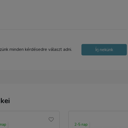
szünk minden kérdésedre választ adni.
Írj nekünk
kei
 nap
2-5 nap