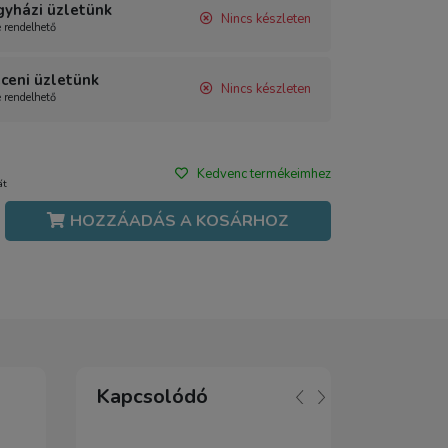
gyházi üzletünk
Nincs készleten
e rendelhető
ceni üzletünk
Nincs készleten
e rendelhető
Kedvenc termékeimhez
át
HOZZÁADÁS A KOSÁRHOZ
Kapcsolódó