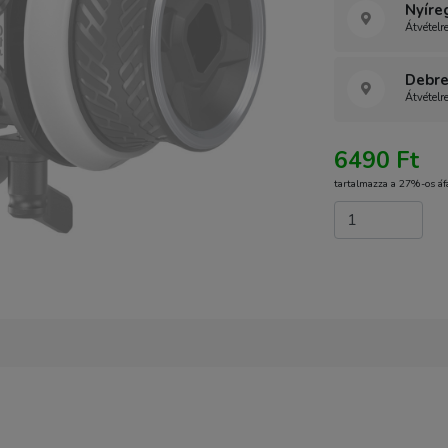
Nyíre
Átvételr
Debre
Átvételr
6490 Ft
tartalmazza a 27%-os áf