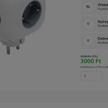
Webár
Kiszállí
Nyíre
Átvételr
Debre
Átvételr
3190 Ft
(6%)
3000 Ft
tartalmazza a 27%-os áf