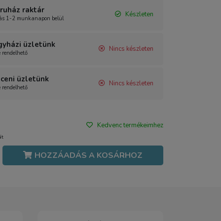
uház raktár
Készleten
tás 1-2 munkanapon belül
gyházi üzletünk
Nincs készleten
e rendelhető
ceni üzletünk
Nincs készleten
e rendelhető
Kedvenc termékeimhez
át
HOZZÁADÁS A KOSÁRHOZ