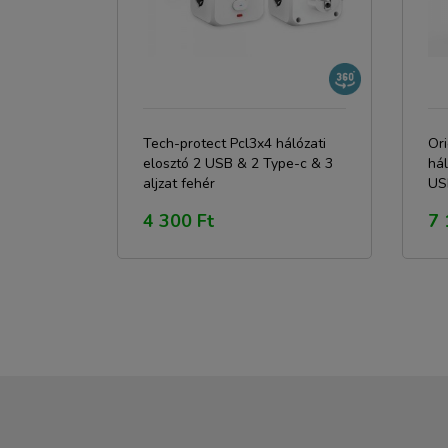
Tech-protect Pcl3x4 hálózati
Or
elosztó 2 USB & 2 Type-c & 3
hál
aljzat fehér
US
4 300 Ft
7 