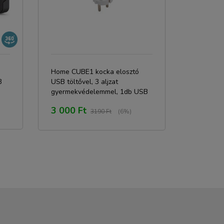
Home CUBE1 kocka elosztó
3
USB töltővel, 3 aljzat
gyermekvédelemmel, 1db USB
C, 2db USB A, max. 3680 W
3 000 Ft
3190 Ft
(6%)