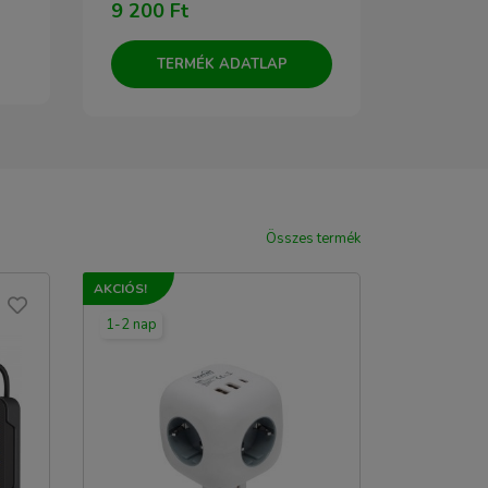
9 200 Ft
6 600 Ft
TERMÉK ADATLAP
TERM
Összes termék
AKCIÓS!
1-2 nap