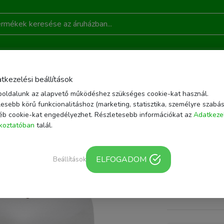
DONSÁGOK
AKCIÓ
RÓLUNK
KAPCSOLAT
B
tkezelési beállítások
oldalunk az alapvető működéshez szükséges cookie-kat használ.
ÉSZÍTŐK
MOBILTELEFON TÖLTŐK
HÁLÓZATI ELOSZTÓ USB PORTTAL
esebb körű funkcionalitáshoz (marketing, statisztika, személyre szabás
T GYERMEKVÉDELEMMEL, 1DB USB C, 2DB USB A, MAX. 3680 W
éb cookie-kat engedélyezhet. Részletesebb információkat az
Adatkeze
ékoztatóban
talál.
Cikkszám: CUBE1 
Home CUB
ELFOGADOM
töltővel, 
Beállítások
gyermekv
2db USB 