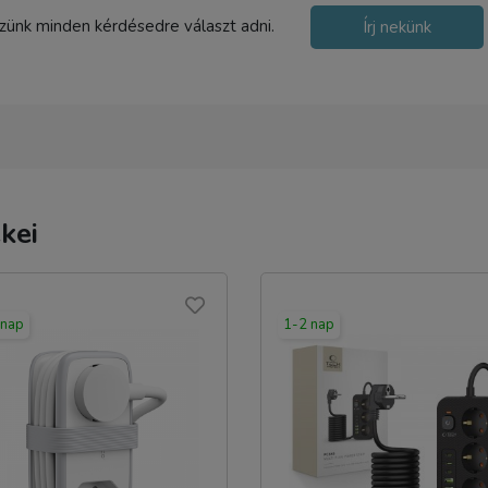
8 900 Ft
szünk minden kérdésedre választ adni.
Írj nekünk
TERMÉK ADATLAP
kei
 nap
1-2 nap