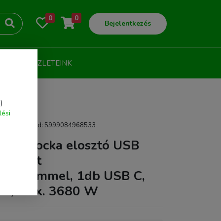
0
0
Bejelentkezés
LOG
ÜZLETEINK
)
lési
| EAN/Vonalkód: 5999084968533
E1 kocka elosztó USB
3 aljzat
édelemmel, 1db USB C,
A, max. 3680 W