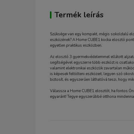
Termék leírás
Szüksége van egy kompakt, mégis sokoldalú elo
eszközének? A Home CUBE1 kocka elosztó pontosan
egyetlen praktikus eszközben.
Az elosztó 3 gyermekvédelemmel ellátott aljzat
segítségével egyszerre több eszközt is csatlak
valamint elektronikai eszközök zavartalan működ
is képesek feltölteni eszközeit, legyen szó okos
biztosít, és egyszerűen láthatóvá teszi, hogy mi
Válassza a Home CUBE1 elosztót, ha fontos Ön
egyaránt! Tegye egyszerűbbé otthona mindennapj