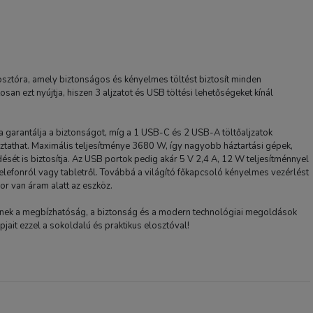
1-2 nap
sztóra, amely biztonságos és kényelmes töltést biztosít minden
 ezt nyújtja, hiszen 3 aljzatot és USB töltési lehetőségeket kínál
a garantálja a biztonságot, míg a 1 USB-C és 2 USB-A töltőaljzatok
oztathat. Maximális teljesítménye 3680 W, így nagyobb háztartási gépek,
ését is biztosítja. Az USB portok pedig akár 5 V 2,4 A, 12 W teljesítménnyel
telefonról vagy tabletről. Továbbá a világító főkapcsoló kényelmes vezérlést
kor van áram alatt az eszköz.
nek a megbízhatóság, a biztonság és a modern technológiai megoldások
ait ezzel a sokoldalú és praktikus elosztóval!
Orico PDC25 25W 6 az 1
Hálózati elosztó 2x AC + 
USB-A + 2x USB-C - Fek