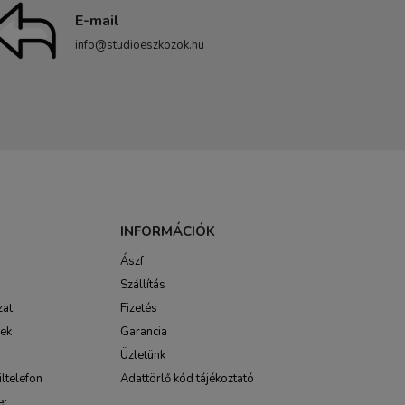
E-mail
info@studioeszkozok.hu
INFORMÁCIÓK
Ászf
Szállítás
zat
Fizetés
sek
Garancia
Üzletünk
ltelefon
Adattörlő kód tájékoztató
er