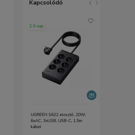
Kapcsolódó
2-5 nap
2-5 nap
-ben
UGREEN S622 elosztó, 20W,
Huslog hálóz
2x
6xAC, 3xUSB, USB-C, 1,5m
kapcsolóval
ete
kábel
porttal