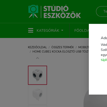
KATEGÓRIÁK
FŐOLDAL
ÚJ
Ada
Web
KEZDŐOLDAL
ÖSSZES TERMÉK
MOBILTELEFON KIEG
Szél
HOME CUBE1 KOCKA ELOSZTÓ USB TÖLTŐVEL, 3 ALJZA
egy
táj