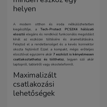
helyen
A modern otthon és iroda nélkülözhetetlen
kiegészítője, a
Tech-Protect PCS3X4 hálózati
elosztó
elegáns és rendkívül funkcionális megoldást
kínál az eszközei töltésére és áramellátására.
Felejtsd el a rendetlenséget és a kevés konnektor
okozta fejtörést! Ezzel a kompakt, mégis erőteljes
elosztóval egyszerre akár
7 eszközt is kényelmesen
csatlakoztathatsz és tölthetsz
, legyen szó akár
laptopról, tabletről vagy okostelefonról.
Maximalizált
csatlakozási
lehetőségek