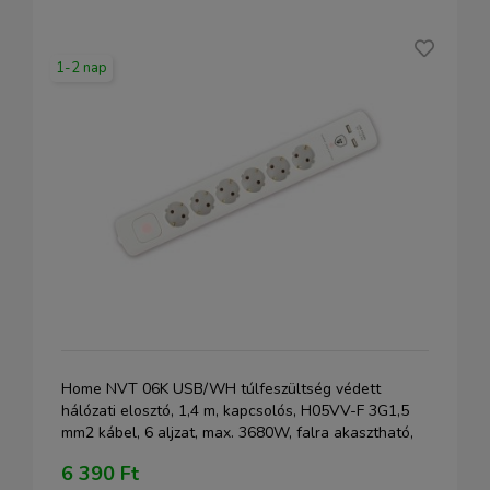
1-2 nap
Home NVT 06K USB/WH túlfeszültség védett
hálózati elosztó, 1,4 m, kapcsolós, H05VV-F 3G1,5
mm2 kábel, 6 aljzat, max. 3680W, falra akasztható,
USB töltőaljzatok
6 390 Ft