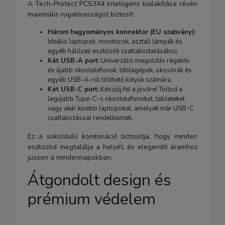
A Tech-Protect PCS3X4 intelligens kialakítása révén
maximális rugalmasságot biztosít:
Három hagyományos konnektor (EU szabvány):
Ideális laptopok, monitorok, asztali lámpák és
egyéb hálózati eszközök csatlakoztatásához.
Két USB-A port:
Univerzális megoldás régebbi
és újabb okostelefonok, táblagépek, okosórák és
egyéb USB-A-ról tölthető kütyük számára.
Két USB-C port:
Készülj fel a jövőre! Töltsd a
legújabb Type-C-s okostelefonokat, tableteket
vagy akár kisebb laptopokat, amelyek már USB-C
csatlakozással rendelkeznek.
Ez a sokoldalú kombináció biztosítja, hogy minden
eszközöd megtalálja a helyét, és elegendő áramhoz
jusson a mindennapokban.
Átgondolt design és
prémium védelem