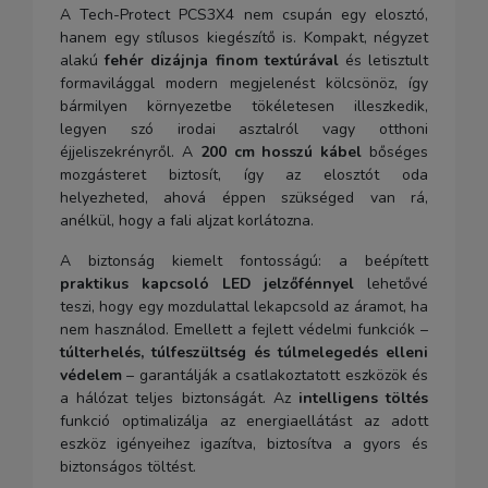
A Tech-Protect PCS3X4 nem csupán egy elosztó,
hanem egy stílusos kiegészítő is. Kompakt, négyzet
alakú
fehér dizájnja finom textúrával
és letisztult
formavilággal modern megjelenést kölcsönöz, így
bármilyen környezetbe tökéletesen illeszkedik,
legyen szó irodai asztalról vagy otthoni
éjjeliszekrényről. A
200 cm hosszú kábel
bőséges
mozgásteret biztosít, így az elosztót oda
helyezheted, ahová éppen szükséged van rá,
anélkül, hogy a fali aljzat korlátozna.
A biztonság kiemelt fontosságú: a beépített
praktikus kapcsoló LED jelzőfénnyel
lehetővé
teszi, hogy egy mozdulattal lekapcsold az áramot, ha
nem használod. Emellett a fejlett védelmi funkciók –
túlterhelés, túlfeszültség és túlmelegedés elleni
védelem
– garantálják a csatlakoztatott eszközök és
a hálózat teljes biztonságát. Az
intelligens töltés
funkció optimalizálja az energiaellátást az adott
eszköz igényeihez igazítva, biztosítva a gyors és
biztonságos töltést.