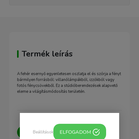
Termék leírás
A fehér esernyő egyenletesen oszlatja el és szórja a fényt
bármilyen forrásból: villanólámpákból, izzókból vagy
fotós fénycsövekből. Ez a stúdióberendezések alapvető
eleme a világításmódosítás területén.
Kérdésed van?
Írj nekünk, igyekszünk
ELFOGADOM
Beállítások
minden kérdésedre választ adni.