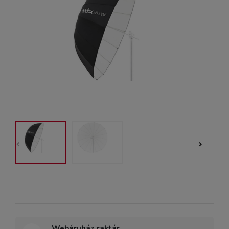
Webáruház raktár