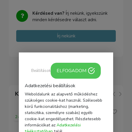
Kérdésed van?
Írj nekünk, igyekszünk
minden kérdésedre választ adni.
Írj nekünk
ELFOGADOM
Beállítások
Adatkezelési beállítások
Kapcsolódó
Weboldalunk az alapvető működéshez
szükséges cookie-kat használ. Szélesebb
körű funkcionalitáshoz (marketing,
statisztika, személyre szabás) egyéb
2-5 nap
cookie-kat engedélyezhet. Részletesebb
információkat az
Adatkezelési
tájékoztatóban
talál.