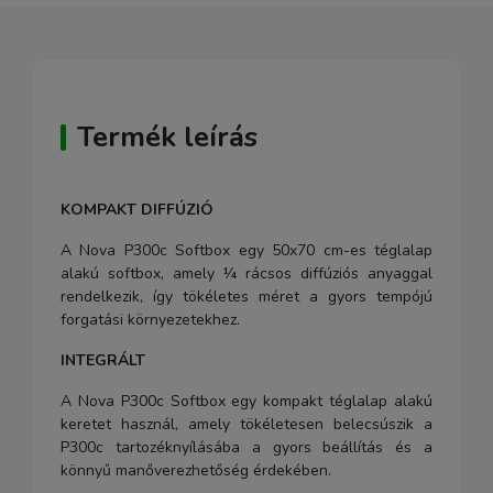
Termék leírás
KOMPAKT DIFFÚZIÓ
A Nova P300c Softbox egy 50x70 cm-es téglalap
alakú softbox, amely ¼ rácsos diffúziós anyaggal
rendelkezik, így tökéletes méret a gyors tempójú
forgatási környezetekhez.
INTEGRÁLT
A Nova P300c Softbox egy kompakt téglalap alakú
keretet használ, amely tökéletesen belecsúszik a
P300c tartozéknyílásába a gyors beállítás és a
könnyű manőverezhetőség érdekében.