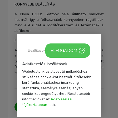
KÖNNYEBB BEÁLLÍTÁS
A Nova P300c Softbox héja állítható sarkokat
használ, így a felhasználók könnyebben rögzíthetik
mind a 4 rudat a rögzítőkerethez, és lezárhatják a
softboxot.
FÉNYVEZÉRLÉS
A lágy fény szabályozása ugyanolyan fontos, mint a
ELFOGADOM
Beállítások
kemény fény formálása, ezért a Nova P300c Softbox
tartalmaz egy 40°-os szövetből készült
Adatkezelési beállítások
fényszabályozó rácsot a tökéletes kép
Weboldalunk az alapvető működéshez
kialakításához.
szükséges cookie-kat használ. Szélesebb
körű funkcionalitáshoz (marketing,
statisztika, személyre szabás) egyéb
cookie-kat engedélyezhet. Részletesebb
információkat az
Adatkezelési
Kérdésed van?
Írj nekünk, igyekszünk
tájékoztatóban
talál.
minden kérdésedre választ adni.