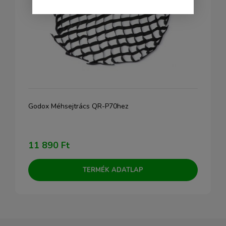
Godox Méhsejtrács QR-P70hez
11 890 Ft
TERMÉK ADATLAP