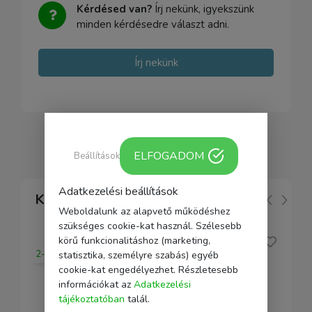
Kérdésed van?
Írj nekünk, igyekszünk
minden kérdésedre választ adni.
Írj nekünk
ELFOGADOM
Beállítások
Adatkezelési beállítások
Kapcsolódó
Weboldalunk az alapvető működéshez
szükséges cookie-kat használ. Szélesebb
körű funkcionalitáshoz (marketing,
2-5 nap
statisztika, személyre szabás) egyéb
cookie-kat engedélyezhet. Részletesebb
információkat az
Adatkezelési
tájékoztatóban
talál.