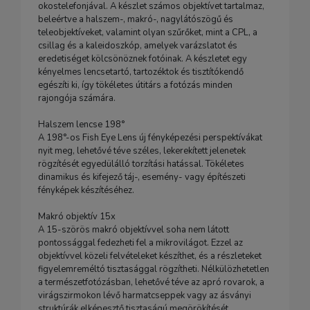
okostelefonjával. A készlet számos objektívet tartalmaz,
beleértve a halszem-, makró-, nagylátószögű és
teleobjektíveket, valamint olyan szűrőket, mint a CPL, a
csillag és a kaleidoszkóp, amelyek varázslatot és
eredetiséget kölcsönöznek fotóinak. A készletet egy
kényelmes lencsetartó, tartozéktok és tisztítókendő
egészíti ki, így tökéletes útitárs a fotózás minden
rajongója számára.
Halszem lencse 198°
A 198°-os Fish Eye Lens új fényképezési perspektívákat
nyit meg, lehetővé téve széles, lekerekített jelenetek
rögzítését egyedülálló torzítási hatással. Tökéletes
dinamikus és kifejező táj-, esemény- vagy építészeti
fényképek készítéséhez.
Makró objektív 15x
A 15-szörös makró objektívvel soha nem látott
pontossággal fedezheti fel a mikrovilágot. Ezzel az
objektívvel közeli felvételeket készíthet, és a részleteket
figyelemreméltó tisztasággal rögzítheti. Nélkülözhetetlen
a természetfotózásban, lehetővé téve az apró rovarok, a
virágszirmokon lévő harmatcseppek vagy az ásványi
struktúrák elképesztő tisztaságú megörökítését.