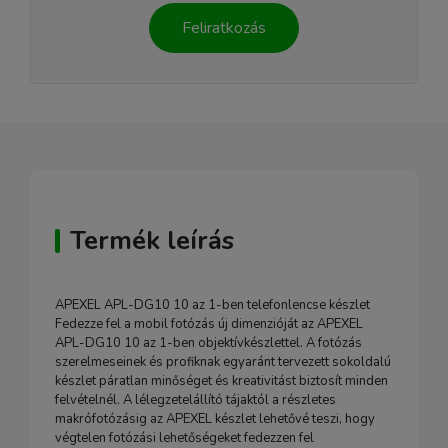
Feliratkozás
Termék leírás
APEXEL APL-DG10 10 az 1-ben telefonlencse készlet
Fedezze fel a mobil fotózás új dimenzióját az APEXEL
APL-DG10 10 az 1-ben objektívkészlettel. A fotózás
szerelmeseinek és profiknak egyaránt tervezett sokoldalú
készlet páratlan minőséget és kreativitást biztosít minden
felvételnél. A lélegzetelállító tájaktól a részletes
makrófotózásig az APEXEL készlet lehetővé teszi, hogy
végtelen fotózási lehetőségeket fedezzen fel