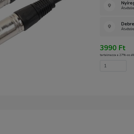
Nyíre
Átvételr
Debre
Átvételr
3990 Ft
tartalmazza a 27%-os áf