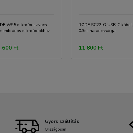
DE WS5 mikrofonszivacs
RØDE SC22-O USB-C kábel,
smembrános mikrofonokhoz
0.3m, narancssárga
 600 Ft
11 800 Ft
Gyors szállítás
Országosan