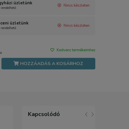
gyházi üzletünk
Nincs készleten
e rendelhető
ceni üzletünk
Nincs készleten
e rendelhető
Kedvenc termékeimhez
át
HOZZÁADÁS A KOSÁRHOZ
Kapcsolódó