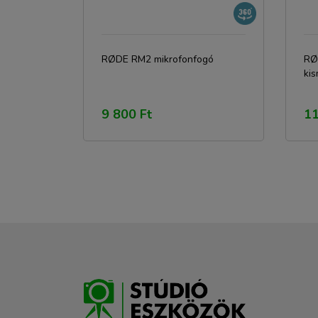
RØDE RM2 mikrofonfogó
RØ
ki
9 800 Ft
11