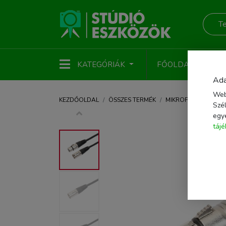
KATEGÓRIÁK
FŐOLDAL
ÚJ
Ada
Web
KEZDŐOLDAL
ÖSSZES TERMÉK
MIKROFON
MIKRO
Szél
egy
táj