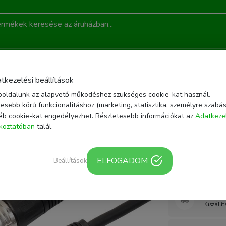
DONSÁGOK
AKCIÓ
RÓLUNK
KAPCSOLAT
B
tkezelési beállítások
oldalunk az alapvető működéshez szükséges cookie-kat használ.
FON KIEGÉSZÍTŐK
XLR APA - XLR ANYA MIKROFONKÁBEL 3M
esebb körű funkcionalitáshoz (marketing, statisztika, személyre szabás
éb cookie-kat engedélyezhet. Részletesebb információkat az
Adatkeze
Cikkszám: MCP020
ékoztatóban
talál.
XLR apa 
3m
ELFOGADOM
Beállítások
Webár
Kiszállí