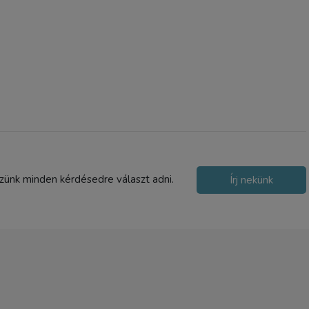
1-2 nap
szünk minden kérdésedre választ adni.
Írj nekünk
RODE RODECaster Duo
podcast és audio produkc
keverő
212 300 Ft
TERMÉK ADATLAP