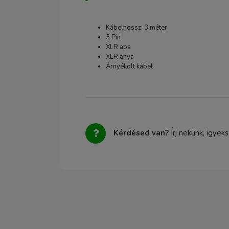
Kábelhossz: 3 méter
3 Pin
XLR apa
XLR anya
Árnyékolt kábel
Kérdésed van?
Írj nekünk, igyek