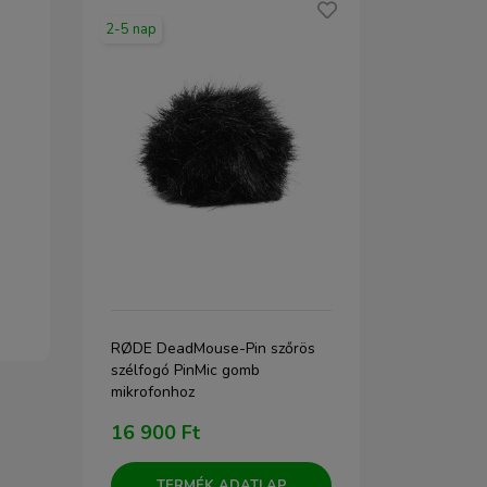
2-5 nap
1-2 nap
RØDE DeadMouse-Pin szőrös
RODE SC11 T
iós
szélfogó PinMic gomb
összekötő k
mikrofonhoz
kimenet egy 
bemenethez 
16 900 Ft
12 800 F
csatlakoztat
TERMÉK ADATLAP
TERM