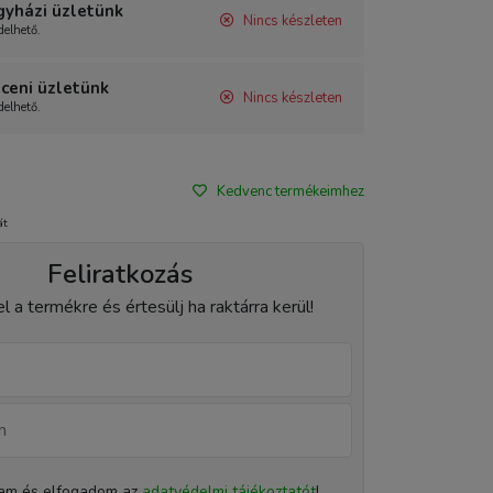
gyházi üzletünk
Nincs készleten
elhető.
ceni üzletünk
Nincs készleten
elhető.
Kedvenc termékeimhez
át
Feliratkozás
el a termékre és értesülj ha raktárra kerül!
tam és elfogadom az
adatvédelmi tájékoztatót
!