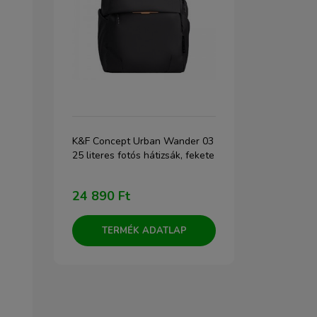
lter
K&F Concept Urban Wander 03
JJC L-R2 Niko
for
25 literes fotós hátizsák, fekete
sapka
24 890 Ft
1 990 Ft
TERMÉK ADATLAP
TERM