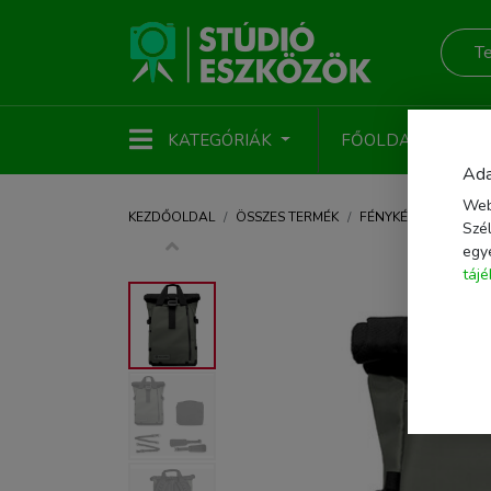
KATEGÓRIÁK
FŐOLDAL
ÚJ
Ada
Web
KEZDŐOLDAL
ÖSSZES TERMÉK
FÉNYKÉPEZŐ KIEGÉS
Szél
egy
táj