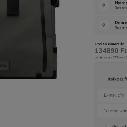
Nyíre
Nem rend
Debre
Nem rend
Utolsó ismert ár:
134890 Ft
tartalmazza a 27%-os áf
Iratkozz f
Elolvas