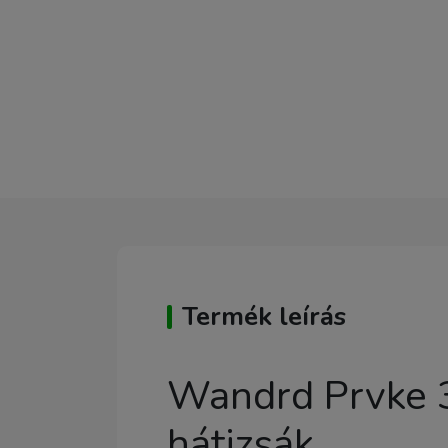
Termék leírás
Wandrd Prvke 3
hátizsák