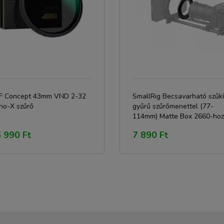
F Concept 43mm VND 2-32
SmallRig Becsavarható szűkí
no-X szűrő
gyűrű szűrőmenettel (77-
114mm) Matte Box 2660-hoz
(3458)
 990 Ft
7 890 Ft