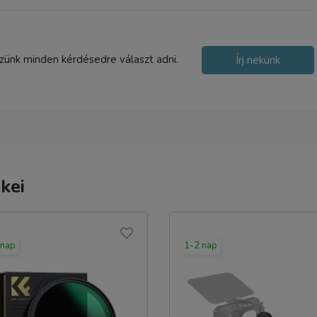
szünk minden kérdésedre választ adni.
Írj nekünk
kei
 nap
1-2 nap