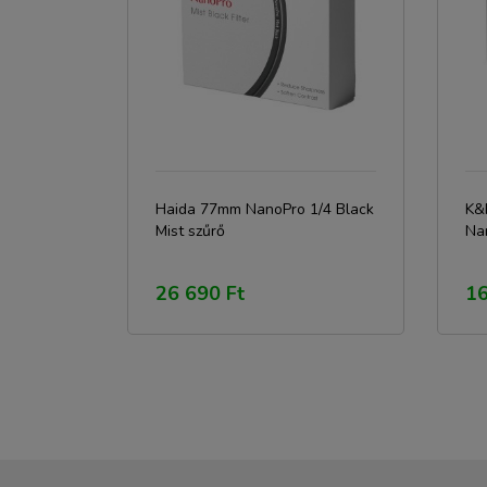
Haida 77mm NanoPro 1/4 Black
K&
Mist szűrő
Na
26 690 Ft
16