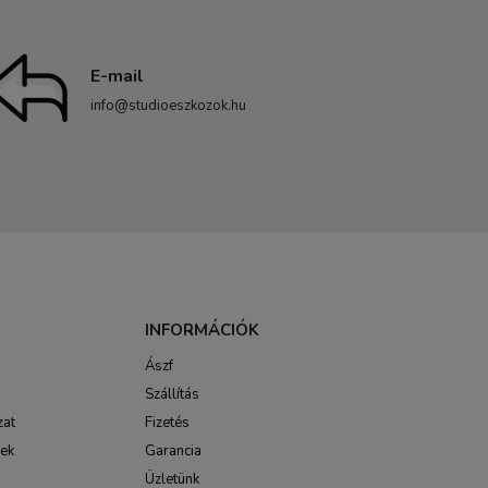
E-mail
info@studioeszkozok.hu
INFORMÁCIÓK
Ászf
Szállítás
zat
Fizetés
sek
Garancia
Üzletünk