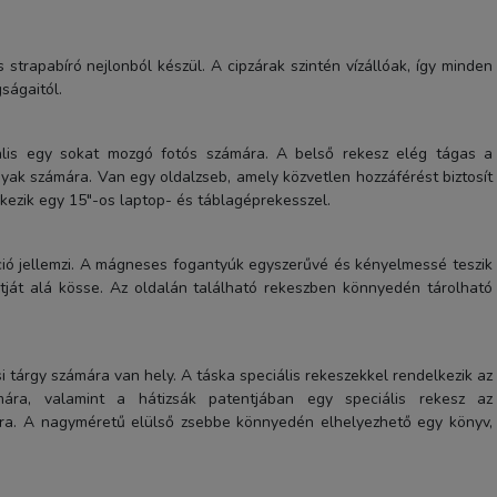
 strapabíró nejlonból készül. A cipzárak szintén vízállóak, így minden
ságaitól.
eális egy sokat mozgó fotós számára. A belső rekesz elég tágas a
gyak számára. Van egy oldalzseb, amely közvetlen hozzáférést biztosít
lkezik egy 15"-os laptop- és táblagéprekesszel.
Laowa 100mm Magnetic Fi
Holder Set (with Frames) 
ó jellemzi. A mágneses fogantyúk egyszerűvé és kényelmessé teszik
14mm f/4
átját alá kösse. Az oldalán található rekeszben könnyedén tárolható
63 990 Ft
TERMÉK ADATLAP
 tárgy számára van hely. A táska speciális rekeszekkel rendelkezik az
mára, valamint a hátizsák patentjában egy speciális rekesz az
ra. A nagyméretű elülső zsebbe könnyedén elhelyezhető egy könyv,