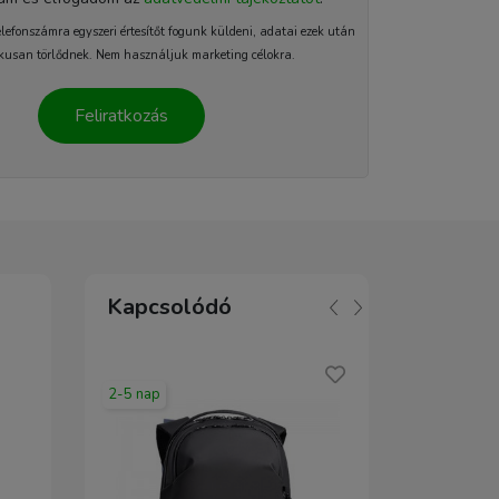
elefonszámra egyszeri értesítőt fogunk küldeni, adatai ezek után
kusan törlődnek. Nem használjuk marketing célokra.
Feliratkozás
Kapcsolódó
2-5 nap
2-5 nap