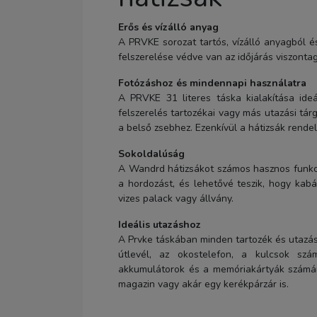
Erős és vízálló anyag
A PRVKE sorozat tartós, vízálló anyagból és
felszerelése védve van az időjárás viszontag
Fotózáshoz és mindennapi használatra
A PRVKE 31 literes táska kialakítása id
felszerelés tartozékai vagy más utazási tár
a belső zsebhez. Ezenkívül a hátizsák rende
Sokoldalúság
A Wandrd hátizsákot számos hasznos funkci
a hordozást, és lehetővé teszik, hogy kab
vizes palack vagy állvány.
Ideális utazáshoz
A Prvke táskában minden tartozék és utazási
útlevél, az okostelefon, a kulcsok szá
akkumulátorok és a memóriakártyák számá
magazin vagy akár egy kerékpárzár is.