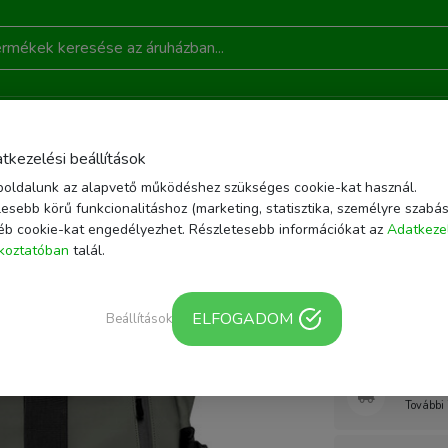
DONSÁGOK
AKCIÓ
RÓLUNK
KAPCSOLAT
B
tkezelési beállítások
oldalunk az alapvető működéshez szükséges cookie-kat használ.
ZÍTŐK
FÉNYKÉPEZŐ TÁSKA, HÁTIZSÁK
WANDRD PRVKE 31 PHOTO BUNDLE
esebb körű funkcionalitáshoz (marketing, statisztika, személyre szabás
éb cookie-kat engedélyezhet. Részletesebb információkat az
Adatkeze
Cikkszám: PK31-GN
ékoztatóban
talál.
WANDRD 
V2 zöld h
ELFOGADOM
Beállítások
Webár
További 