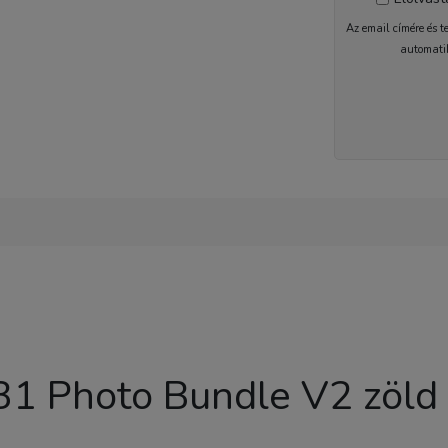
Az email címére és t
automati
2-5 nap
1 Photo Bundle V2 zöld