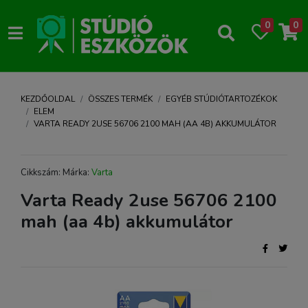
0
0
KEZDŐOLDAL
ÖSSZES TERMÉK
EGYÉB STÚDIÓTARTOZÉKOK
ELEM
VARTA READY 2USE 56706 2100 MAH (AA 4B) AKKUMULÁTOR
Cikkszám: Márka:
Varta
Varta Ready 2use 56706 2100
mah (aa 4b) akkumulátor