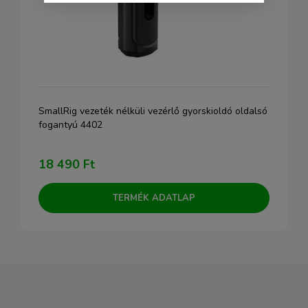
SmallRig vezeték nélküli vezérlő gyorskioldó oldalsó
fogantyú 4402
18 490 Ft
TERMÉK ADATLAP