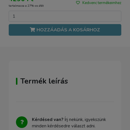
Kedvenc termékeimhez
tartalmazza a 27%-os áfát
HOZZÁADÁS A KOSÁRHOZ
Termék leírás
Kérdésed van?
Írj nekünk, igyekszünk
minden kérdésedre választ adni.