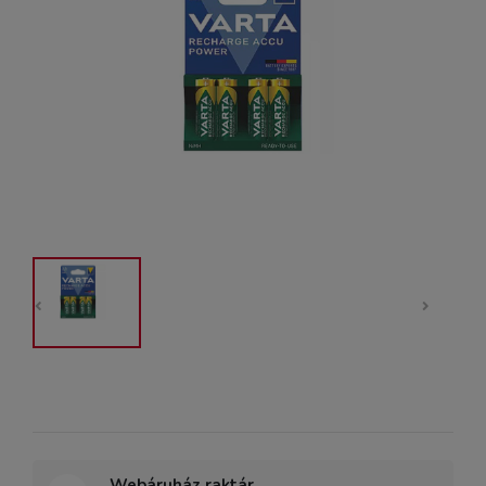
Webáruház raktár