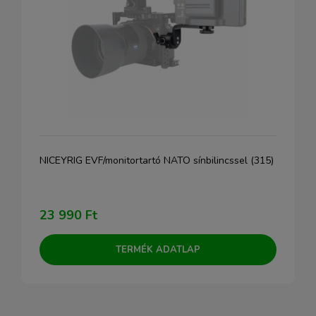
NICEYRIG EVF/monitortartó NATO sínbilincssel (315)
23 990 Ft
TERMÉK ADATLAP