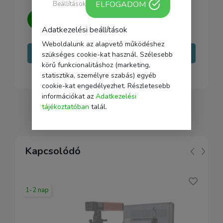
ELFOGADOM
Beállítások
Kérdésed van?
Írj nekünk, igyekszünk
minden kérdésedre választ adni.
Adatkezelési beállítások
Weboldalunk az alapvető működéshez
Írj nekünk
szükséges cookie-kat használ. Szélesebb
körű funkcionalitáshoz (marketing,
statisztika, személyre szabás) egyéb
cookie-kat engedélyezhet. Részletesebb
információkat az
Adatkezelési
tájékoztatóban
talál.
Kapcsolódó
1-2 nap