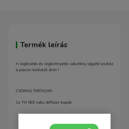
Termék leírás
A legkisebb és legkönnyebb vakufény lágyító eszköz
a piacon kedvező áron !
CSOMAG TARTALMA
1x YN 565 vaku diffúzor kupak