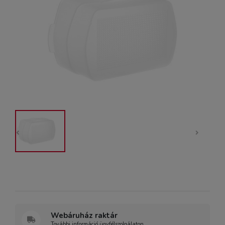
Webáruház raktár
További információ ügyfélszolgálaton.