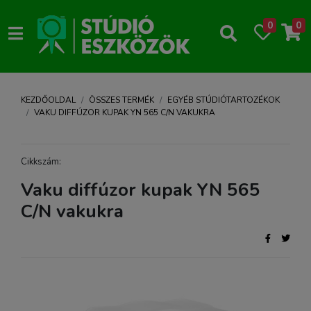
0
0
KEZDŐOLDAL
ÖSSZES TERMÉK
EGYÉB STÚDIÓTARTOZÉKOK
VAKU DIFFÚZOR KUPAK YN 565 C/N VAKUKRA
Cikkszám:
Vaku diffúzor kupak YN 565
C/N vakukra