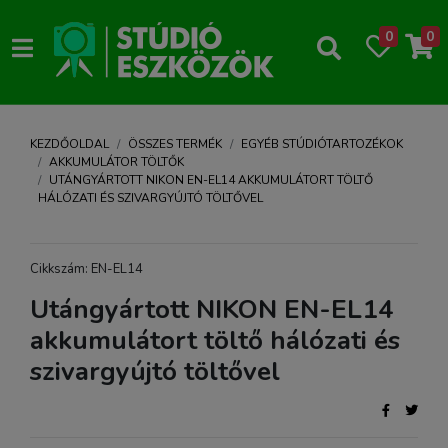
0
0
KEZDŐOLDAL
ÖSSZES TERMÉK
EGYÉB STÚDIÓTARTOZÉKOK
AKKUMULÁTOR TÖLTŐK
UTÁNGYÁRTOTT NIKON EN-EL14 AKKUMULÁTORT TÖLTŐ
HÁLÓZATI ÉS SZIVARGYÚJTÓ TÖLTŐVEL
Cikkszám: EN-EL14
Utángyártott NIKON EN-EL14
akkumulátort töltő hálózati és
szivargyújtó töltővel