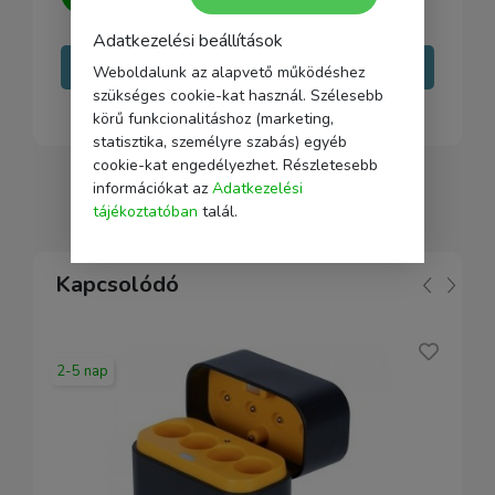
minden kérdésedre választ adni.
Adatkezelési beállítások
Írj nekünk
Weboldalunk az alapvető működéshez
szükséges cookie-kat használ. Szélesebb
körű funkcionalitáshoz (marketing,
statisztika, személyre szabás) egyéb
cookie-kat engedélyezhet. Részletesebb
információkat az
Adatkezelési
tájékoztatóban
talál.
Kapcsolódó
2-5 nap