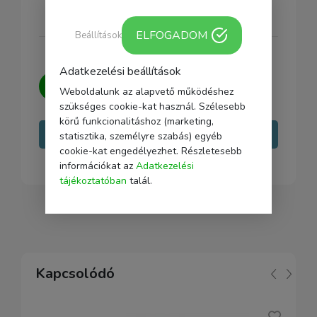
ELFOGADOM
Beállítások
Adatkezelési beállítások
Kérdésed van?
Írj nekünk, igyekszünk
Weboldalunk az alapvető működéshez
minden kérdésedre választ adni.
szükséges cookie-kat használ. Szélesebb
körű funkcionalitáshoz (marketing,
Írj nekünk
statisztika, személyre szabás) egyéb
cookie-kat engedélyezhet. Részletesebb
információkat az
Adatkezelési
tájékoztatóban
talál.
Kapcsolódó