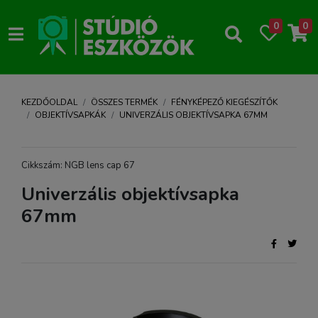
0
0
KEZDŐOLDAL
ÖSSZES TERMÉK
FÉNYKÉPEZŐ KIEGÉSZÍTŐK
OBJEKTÍVSAPKÁK
UNIVERZÁLIS OBJEKTÍVSAPKA 67MM
Cikkszám: NGB lens cap 67
Univerzális objektívsapka
67mm