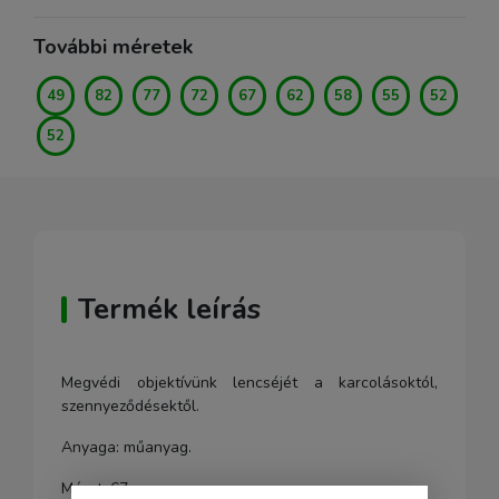
További méretek
49
82
77
72
67
62
58
55
52
52
Termék leírás
Megvédi objektívünk lencséjét a karcolásoktól,
szennyeződésektől.
Anyaga: műanyag.
Méret: 67mm