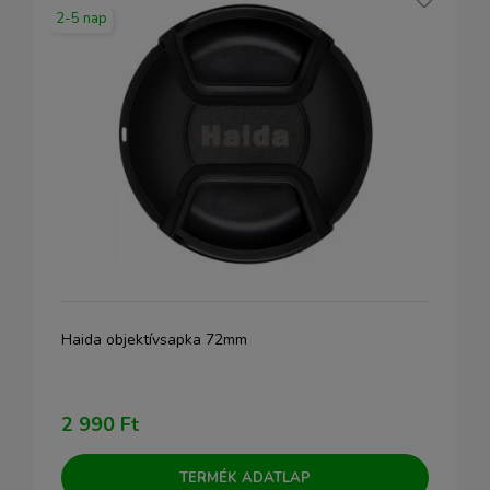
2-5 nap
Haida objektívsapka 72mm
2 990 Ft
TERMÉK ADATLAP