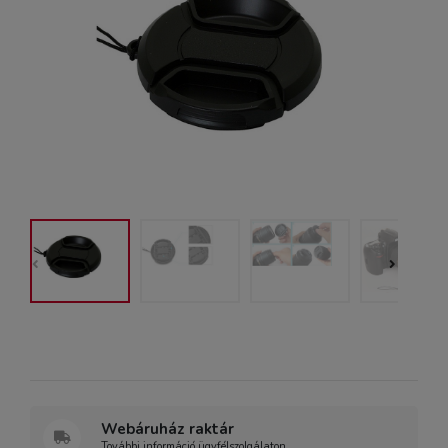
Webáruház raktár
További információ ügyfélszolgálaton.