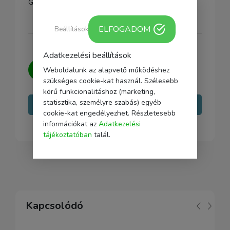
GO mikrofonnal is, ami könnyedén felhelyezhető rá.
ELFOGADOM
Beállítások
Adatkezelési beállítások
Kérdésed van?
Írj nekünk, igyekszünk
Weboldalunk az alapvető működéshez
minden kérdésedre választ adni.
szükséges cookie-kat használ. Szélesebb
körű funkcionalitáshoz (marketing,
statisztika, személyre szabás) egyéb
Írj nekünk
cookie-kat engedélyezhet. Részletesebb
információkat az
Adatkezelési
tájékoztatóban
talál.
Kapcsolódó