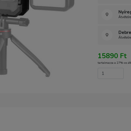
Nyíre
Átvételr
Debre
Átvételr
15890 Ft
tartalmazza a 27%-os áf