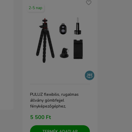
2-5 nap
1-2 nap
PULUZ flexibilis, rugalmas
PULUZ mágn
is
állvány gömbfejjel
adapter 1/4"
fényképezőgéphez,
(PU708B)
akciókamerához,
5 500 Ft
3 700 Ft
mobiltelefonhoz bluetooth
kioldóval (PU860)
TERMÉK ADATLAP
TERM