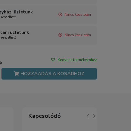
gyházi üzletünk
Nincs készleten
e rendelhető
ceni üzletünk
Nincs készleten
e rendelhető
Kedvenc termékeimhez
át
HOZZÁADÁS A KOSÁRHOZ
Kapcsolódó