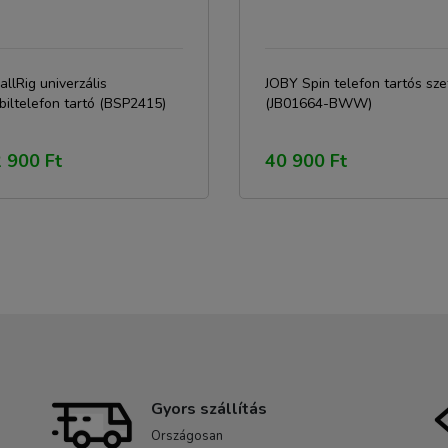
llRig univerzális
JOBY Spin telefon tartós sze
iltelefon tartó (BSP2415)
(JB01664-BWW)
 900 Ft
40 900 Ft
Gyors szállítás
Országosan