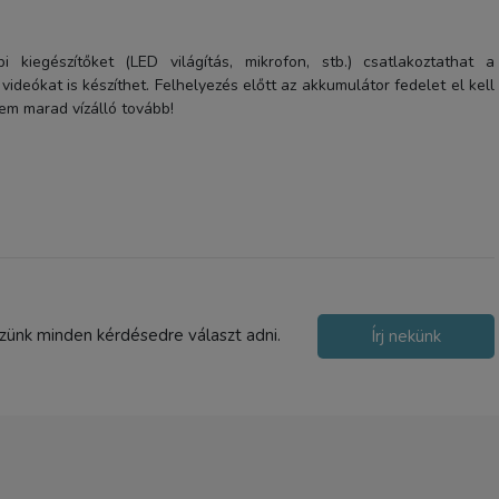
1-2 nap
 kiegészítőket (LED világítás, mikrofon, stb.) csatlakoztathat a
videókat is készíthet. Felhelyezés előtt az akkumulátor fedelet el kell
nem marad vízálló tovább!
szünk minden kérdésedre választ adni.
Írj nekünk
RK-L99 tapadókorongos
mobiltelefon tartó, flexibil
telefonállvány zöld
1 990 Ft
TERMÉK ADATLAP