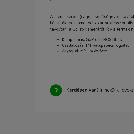
A fém keret (cage) segítségével további
készülékéhez, amellyel akár professzionális 
távolítani a GoPro kameráról, így a termék 
Kompatibilis: GoPro HERO9 Black
Csatlakozás: 1/4, vakupapucs foglalat
Anyag: alumínium ötvözet
Kérdésed van?
Írj nekünk, igyek