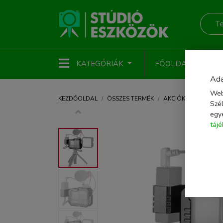
KATEGÓRIÁK
FŐOLDAL
ÚJ
Ada
Web
KEZDŐOLDAL
ÖSSZES TERMÉK
AKCIÓKAMERA, MOBI
Szél
egy
táj