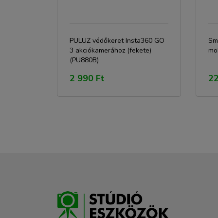
PULUZ védőkeret Insta360 GO
Sma
3 akciókamerához (fekete)
mob
(PU880B)
2 990 Ft
22