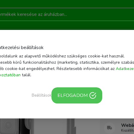
DONSÁGOK
AKCIÓ
RÓLUNK
KAPCSOLAT
B
tkezelési beállítások
oldalunk az alapvető működéshez szükséges cookie-kat használ.
LTELEFON KIEGÉSZÍTŐK
TARTÓK
ULANZI G9-14 FÉM CAGE GOPRO HERO
esebb körű funkcionalitáshoz (marketing, statisztika, személyre szabás
éb cookie-kat engedélyezhet. Részletesebb információkat az
Adatkeze
Cikkszám: 2340 | 
ékoztatóban
talál.
Ulanzi G
HERO9/H
ELFOGADOM
Beállítások
akciókam
Webár
Kiszállí