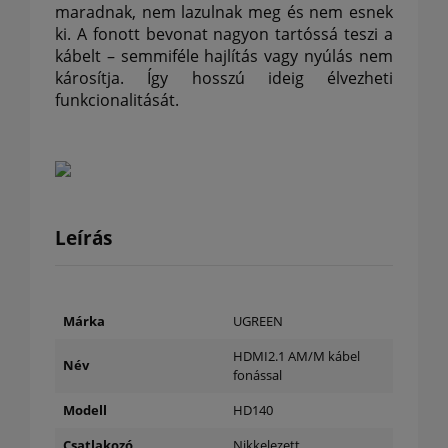
maradnak, nem lazulnak meg és nem esnek
ki.
A fonott bevonat nagyon tartóssá teszi a
kábelt – semmiféle hajlítás vagy nyúlás nem
károsítja.
Így hosszú ideig élvezheti
funkcionalitását.
Leírás
Márka
UGREEN
HDMI2.1 AM/M kábel
Név
fonással
Modell
HD140
Csatlakozó
Nikkelezett