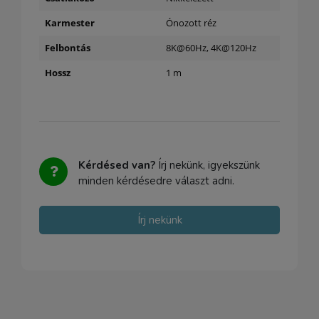
Karmester
Ónozott réz
Felbontás
8K@60Hz, 4K@120Hz
Hossz
1 m
Kérdésed van?
Írj nekünk, igyekszünk
minden kérdésedre választ adni.
Írj nekünk