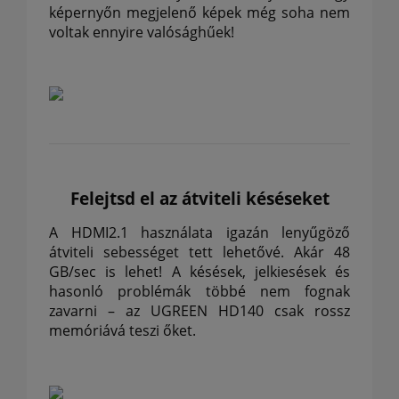
képernyőn megjelenő képek még soha nem
voltak ennyire valósághűek!
Felejtsd el az átviteli késéseket
A HDMI2.1 használata igazán lenyűgöző
átviteli sebességet tett lehetővé.
Akár 48
GB/sec is lehet!
A késések, jelkiesések és
hasonló problémák többé nem fognak
zavarni – az UGREEN HD140 csak rossz
memóriává teszi őket.