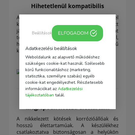
Hihetetlenül kompatibilis
A termék sokféle eszközzel
kompatibilis.
Segítségével többek között
játékkonzolt vagy laptopot csatlakoztathat
ELFOGADOM
Beállítások
tévéhez vagy projektorhoz.
Függetlenül attól,
hogy milyen berendezést használ, nagyszerű
Adatkezelési beállítások
képminőséget élvezhet a nagy képernyőn.
Weboldalunk az alapvető működéshez
szükséges cookie-kat használ. Szélesebb
körű funkcionalitáshoz (marketing,
statisztika, személyre szabás) egyéb
cookie-kat engedélyezhet. Részletesebb
információkat az
Adatkezelési
tájékoztatóban
talál.
Meglepően hosszú élettartam
A nikkelezett kötések korrózióállóak és
hosszú élettartamúak.
A készülékhez
csatlakoztatva biztonságosan a helyükön