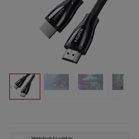
Webáruház raktár