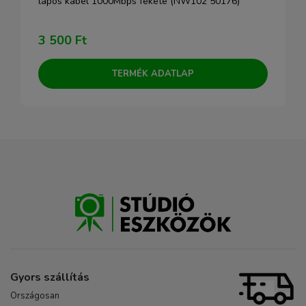
lapos kábel 1000Mbps fekete (NW102 50176)
3 500 Ft
TERMÉK ADATLAP
Gyors szállítás
Országosan