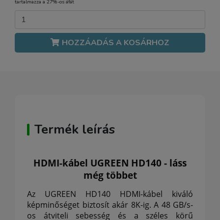
tartalmazza a 27%-os áfát
HOZZÁADÁS A KOSÁRHOZ
Termék leírás
HDMI-kábel UGREEN HD140 - láss
még többet
Az UGREEN HD140 HDMI-kábel kiváló
képminőséget biztosít akár 8K-ig.
A 48 GB/s-
os átviteli sebesség és a széles körű