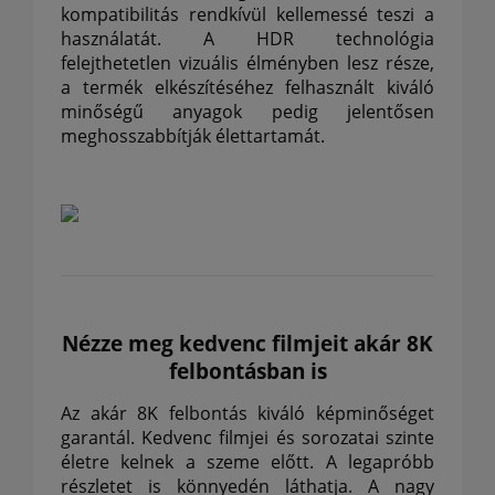
kompatibilitás rendkívül kellemessé teszi a
használatát.
A HDR technológia
felejthetetlen vizuális élményben lesz része,
a termék elkészítéséhez felhasznált kiváló
minőségű anyagok pedig jelentősen
meghosszabbítják élettartamát.
Nézze meg kedvenc filmjeit akár 8K
felbontásban is
Az akár 8K felbontás kiváló képminőséget
garantál.
Kedvenc filmjei és sorozatai szinte
életre kelnek a szeme előtt.
A legapróbb
részletet is könnyedén láthatja.
A nagy