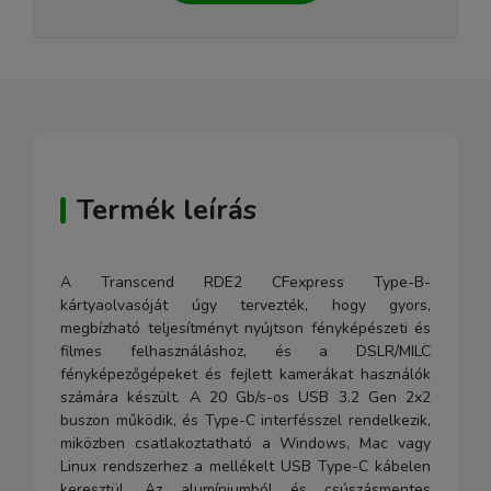
Termék leírás
A Transcend RDE2 CFexpress Type-B-
kártyaolvasóját úgy tervezték, hogy gyors,
megbízható teljesítményt nyújtson fényképészeti és
filmes felhasználáshoz, és a DSLR/MILC
fényképezőgépeket és fejlett kamerákat használók
számára készült. A 20 Gb/s-os USB 3.2 Gen 2x2
buszon működik, és Type-C interfésszel rendelkezik,
miközben csatlakoztatható a Windows, Mac vagy
Linux rendszerhez a mellékelt USB Type-C kábelen
keresztül. Az alumíniumból és csúszásmentes