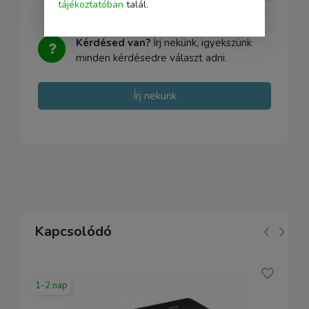
tájékoztatóban
talál.
Kérdésed van?
Írj nekünk, igyekszünk
minden kérdésedre választ adni.
Írj nekünk
Kapcsolódó
1-2 nap