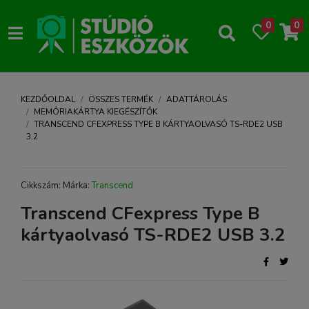
0
0
KEZDŐOLDAL
ÖSSZES TERMÉK
ADATTÁROLÁS
MEMÓRIAKÁRTYA KIEGÉSZÍTŐK
TRANSCEND CFEXPRESS TYPE B KÁRTYAOLVASÓ TS-RDE2 USB
3.2
Cikkszám: Márka:
Transcend
Transcend CFexpress Type B
kártyaolvasó TS-RDE2 USB 3.2