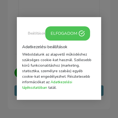
ELFOGADOM
Beállítások
Adatkezelési beállítások
Weboldalunk az alapvető működéshez
szükséges cookie-kat használ. Szélesebb
körű funkcionalitáshoz (marketing,
Kérdésed van?
Írj nekünk, igyekszünk
statisztika, személyre szabás) egyéb
minden kérdésedre választ adni.
cookie-kat engedélyezhet. Részletesebb
információkat az
Adatkezelési
tájékoztatóban
talál.
Írj nekünk