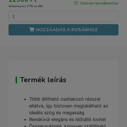
Kedvenc termékeimhez
tartalmazza a 27%-os áfát
HOZZÁADÁS A KOSÁRHOZ
Termék leírás
Több állítható csatlakozó résszel
ellátva, így biztosan megtalálható az
ideális szög és magasság
Rendkívül elegáns és időtálló kivitel
Összecsukható, könnyen szállítható