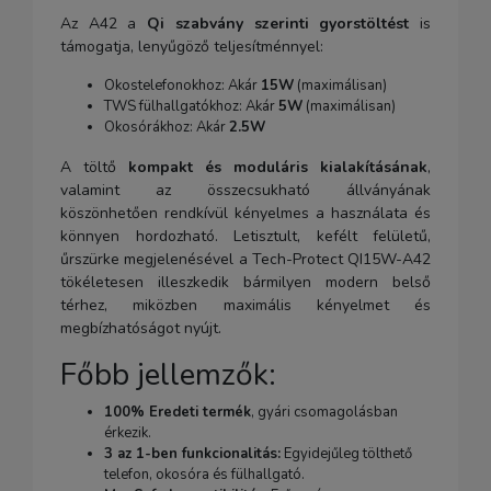
Az A42 a
Qi szabvány szerinti gyorstöltést
is
támogatja, lenyűgöző teljesítménnyel:
Okostelefonokhoz: Akár
15W
(maximálisan)
TWS fülhallgatókhoz: Akár
5W
(maximálisan)
Okosórákhoz: Akár
2.5W
A töltő
kompakt és moduláris kialakításának
,
valamint az összecsukható állványának
köszönhetően rendkívül kényelmes a használata és
könnyen hordozható. Letisztult, kefélt felületű,
űrszürke megjelenésével a Tech-Protect QI15W-A42
tökéletesen illeszkedik bármilyen modern belső
térhez, miközben maximális kényelmet és
megbízhatóságot nyújt.
Főbb jellemzők:
100% Eredeti termék
, gyári csomagolásban
érkezik.
3 az 1-ben funkcionalitás:
Egyidejűleg tölthető
telefon, okosóra és fülhallgató.