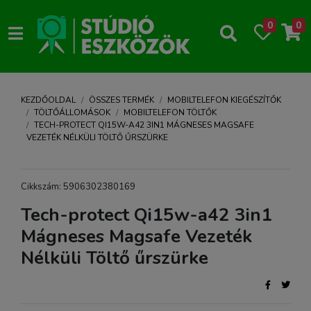
0
0
KEZDŐOLDAL
ÖSSZES TERMÉK
MOBILTELEFON KIEGÉSZÍTŐK
TÖLTŐÁLLOMÁSOK
MOBILTELEFON TÖLTŐK
TECH-PROTECT QI15W-A42 3IN1 MÁGNESES MAGSAFE
VEZETÉK NÉLKÜLI TÖLTŐ ŰRSZÜRKE
Cikkszám: 5906302380169
Tech-protect Qi15w-a42 3in1
Mágneses Magsafe Vezeték
Nélküli Töltő űrszürke