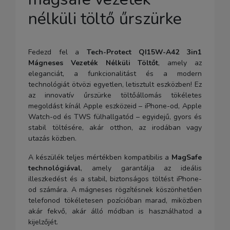
nélküli töltő űrszürke
Fedezd fel a
Tech-Protect QI15W-A42 3in1
Mágneses Vezeték Nélküli Töltőt
, amely az
eleganciát, a funkcionalitást és a modern
technológiát ötvözi egyetlen, letisztult eszközben! Ez
az innovatív űrszürke töltőállomás tökéletes
megoldást kínál Apple eszközeid – iPhone-od, Apple
Watch-od és TWS fülhallgatód – egyidejű, gyors és
stabil töltésére, akár otthon, az irodában vagy
utazás közben.
A készülék teljes mértékben kompatibilis a
MagSafe
technológiával
, amely garantálja az ideális
illeszkedést és a stabil, biztonságos töltést iPhone-
od számára. A mágneses rögzítésnek köszönhetően
telefonod tökéletesen pozícióban marad, miközben
akár fekvő, akár álló módban is használhatod a
kijelzőjét.