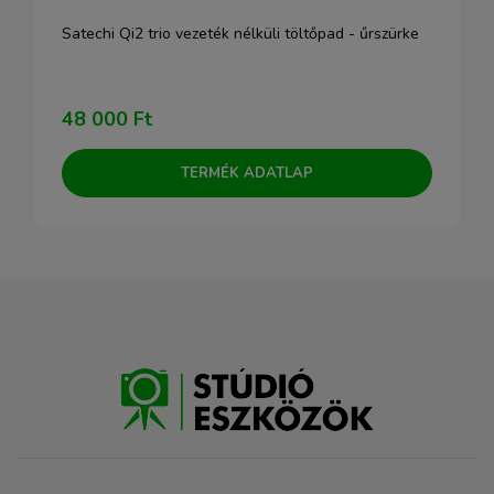
Satechi Qi2 trio vezeték nélküli töltőpad - űrszürke
48 000 Ft
TERMÉK ADATLAP