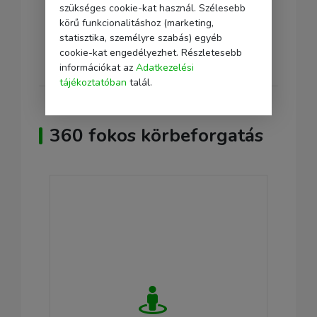
szükséges cookie-kat használ. Szélesebb
1 x Tech-Protect QI15W-A42 3in1 Mágneses
körű funkcionalitáshoz (marketing,
Vezeték Nélküli Töltő
statisztika, személyre szabás) egyéb
1 x USB-C / USB-C Kábel (100 cm)
cookie-kat engedélyezhet. Részletesebb
információkat az
Adatkezelési
tájékoztatóban
talál.
360 fokos körbeforgatás