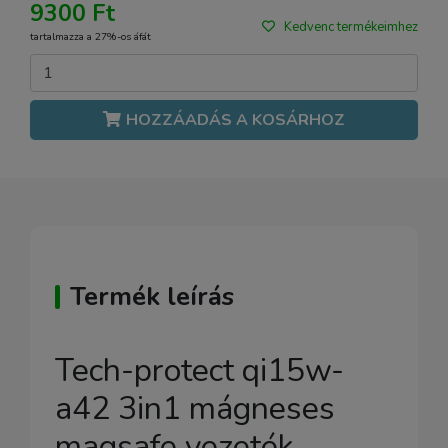
9300 Ft
Kedvenc termékeimhez
tartalmazza a 27%-os áfát
HOZZÁADÁS A KOSÁRHOZ
Termék leírás
Tech-protect qi15w-
a42 3in1 mágneses
magsafe vezeték