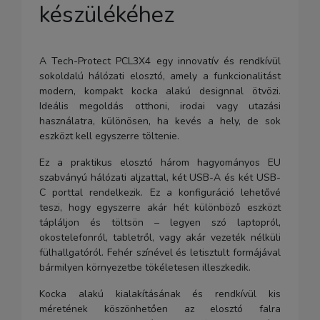
készülékéhez
A Tech-Protect PCL3X4 egy innovatív és rendkívül
sokoldalú hálózati elosztó, amely a funkcionalitást
modern, kompakt kocka alakú designnal ötvözi.
Ideális megoldás otthoni, irodai vagy utazási
használatra, különösen, ha kevés a hely, de sok
eszközt kell egyszerre töltenie.
Ez a praktikus elosztó három hagyományos EU
szabványú hálózati aljzattal, két USB-A és két USB-
C porttal rendelkezik. Ez a konfiguráció lehetővé
teszi, hogy egyszerre akár hét különböző eszközt
tápláljon és töltsön – legyen szó laptopról,
okostelefonról, tabletről, vagy akár vezeték nélküli
fülhallgatóról. Fehér színével és letisztult formájával
bármilyen környezetbe tökéletesen illeszkedik.
Kocka alakú kialakításának és rendkívül kis
méretének köszönhetően az elosztó falra