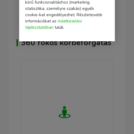
körű funkcionalitáshoz (marketing,
1 x Tech-Protect PCL3X4 hálózati elosztó
statisztika, személyre szabás) egyéb
cookie-kat engedélyezhet. Részletesebb
információkat az
Adatkezelési
tájékoztatóban
talál.
360 fokos körbeforgatás