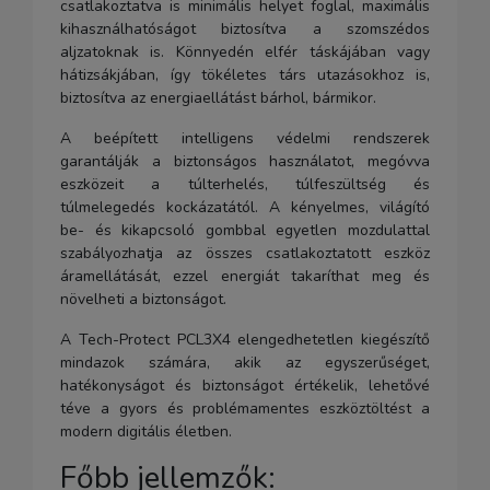
csatlakoztatva is minimális helyet foglal, maximális
kihasználhatóságot biztosítva a szomszédos
aljzatoknak is. Könnyedén elfér táskájában vagy
hátizsákjában, így tökéletes társ utazásokhoz is,
biztosítva az energiaellátást bárhol, bármikor.
A beépített intelligens védelmi rendszerek
garantálják a biztonságos használatot, megóvva
eszközeit a túlterhelés, túlfeszültség és
túlmelegedés kockázatától. A kényelmes, világító
be- és kikapcsoló gombbal egyetlen mozdulattal
szabályozhatja az összes csatlakoztatott eszköz
áramellátását, ezzel energiát takaríthat meg és
növelheti a biztonságot.
A Tech-Protect PCL3X4 elengedhetetlen kiegészítő
mindazok számára, akik az egyszerűséget,
hatékonyságot és biztonságot értékelik, lehetővé
téve a gyors és problémamentes eszköztöltést a
modern digitális életben.
Főbb jellemzők: