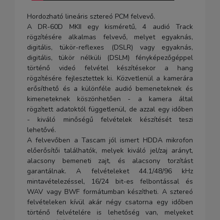
Hordozható lineáris sztereó PCM felvevő.
A DR-60D MKII egy kisméretű, 4 audió Track
rögzítésére alkalmas felvevő, melyet egyaknás,
digitális, tükör-reflexes (DSLR) vagy egyaknás,
digitális, tükör nélküli (DSLM) fényképezőgéppel
történő videó felvétel készítésekor a hang
rögzítésére fejlesztettek ki. Közvetlenül a kamerára
erősíthető és a különféle audió bemeneteknek és
kimeneteknek köszönhetően - a kamera által
rögzített adatoktól függetlenül, de azzal egy időben
- kiváló minőségű felvételek készítését teszi
lehetővé.
A felvevőben a Tascam jól ismert HDDA mikrofon
előerősítői találhatók, melyek kiváló jel/zaj arányt,
alacsony bemeneti zajt, és alacsony torzítást
garantálnak. A felvételeket 44.1/48/96 kHz
mintavételezéssel, 16/24 bit-es felbontással és
WAV vagy BWF formátumban készítheti. A sztereó
felvételeken kívül akár négy csatorna egy időben
történő felvételére is lehetőség van, melyeket