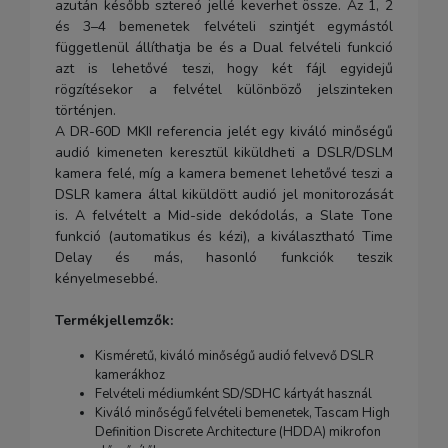
azután később sztereó jellé keverhet össze. Az 1, 2
és 3–4 bemenetek felvételi szintjét egymástól
függetlenül állíthatja be és a Dual felvételi funkció
azt is lehetővé teszi, hogy két fájl egyidejű
rögzítésekor a felvétel különböző jelszinteken
történjen.
A DR-60D MKII referencia jelét egy kiváló minőségű
audió kimeneten keresztül kiküldheti a DSLR/DSLM
kamera felé, míg a kamera bemenet lehetővé teszi a
DSLR kamera által kiküldött audió jel monitorozását
is. A felvételt a Mid-side dekódolás, a Slate Tone
funkció (automatikus és kézi), a kiválasztható Time
Delay és más, hasonló funkciók teszik
kényelmesebbé.
Termékjellemzők:
Kisméretű, kiváló minőségű audió felvevő DSLR
kamerákhoz
Felvételi médiumként SD/SDHC kártyát használ
Kiváló minőségű felvételi bemenetek, Tascam High
Definition Discrete Architecture (HDDA) mikrofon