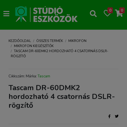
0
0
KEZDŐOLDAL
ÖSSZES TERMÉK
MIKROFON
MIKROFON KIEGÉSZÍTŐK
TASCAM DR-60DMK2 HORDOZHATÓ 4 CSATORNÁS DSLR-
RÖGZÍTŐ
Cikkszám: Márka:
Tascam
Tascam DR-60DMK2
hordozható 4 csatornás DSLR-
rögzítő