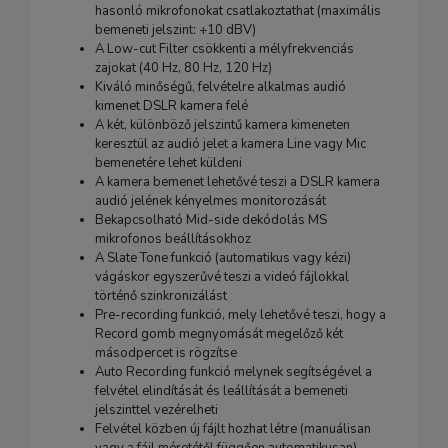
hasonló mikrofonokat csatlakoztathat (maximális
bemeneti jelszint: +10 dBV)
A Low-cut Filter csökkenti a mélyfrekvenciás
zajokat (40 Hz, 80 Hz, 120 Hz)
Kiváló minőségű, felvételre alkalmas audió
kimenet DSLR kamera felé
A két, különböző jelszintű kamera kimeneten
keresztül az audió jelet a kamera Line vagy Mic
bemenetére lehet küldeni
A kamera bemenet lehetővé teszi a DSLR kamera
audió jelének kényelmes monitorozását
Bekapcsolható Mid-side dekódolás MS
mikrofonos beállításokhoz
A Slate Tone funkció (automatikus vagy kézi)
vágáskor egyszerűvé teszi a videó fájlokkal
történő szinkronizálást
Pre-recording funkció, mely lehetővé teszi, hogy a
Record gomb megnyomását megelőző két
másodpercet is rögzítse
Auto Recording funkció melynek segítségével a
felvétel elindítását és leállítását a bemeneti
jelszinttel vezérelheti
Felvétel közben új fájlt hozhat létre (manuálisan