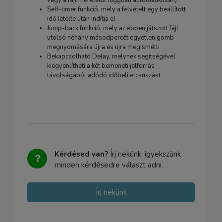
vagy a fájl méretétől függően automatikusan)
Self-timer funkció, mely a felvételt egy beállított
idő letelte után indítja el
Jump-back funkció, mely az éppen játszott fájl
utolsó néhány másodpercét egyetlen gomb
megnyomására újra és újra megismétli
Bekapcsolható Delay, melynek segítségével
kiegyenlítheti a két bemeneti jelforrás
távolságából adódó időbeli elcsúszást
Kérdésed van?
Írj nekünk, igyekszünk
minden kérdésedre választ adni.
Írj nekünk