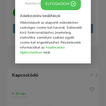
ELFOGADOM
Beállítások
Kérdésed van?
Írj nekünk, igyekszünk
Adatkezelési beállítások
minden kérdésedre választ adni.
Weboldalunk az alapvető működéshez
szükséges cookie-kat használ. Szélesebb
Írj nekünk
körű funkcionalitáshoz (marketing,
statisztika, személyre szabás) egyéb
cookie-kat engedélyezhet. Részletesebb
információkat az
Adatkezelési
tájékoztatóban
talál.
Kapcsolódó
5-15 nap