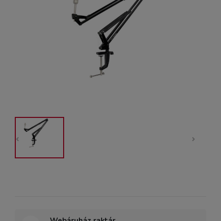
Webáruház raktár