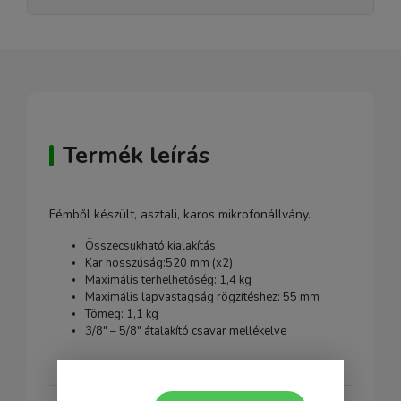
Termék leírás
Fémből készült, asztali, karos mikrofonállvány.
Összecsukható kialakítás
Kar hosszúság:520 mm (x2)
Maximális terhelhetőség: 1,4 kg
Maximális lapvastagság rögzítéshez: 55 mm
Tömeg: 1,1 kg
3/8" – 5/8" átalakító csavar mellékelve