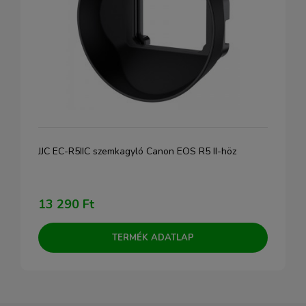
JJC EC-R5IIC szemkagyló Canon EOS R5 II-höz
13 290 Ft
TERMÉK ADATLAP