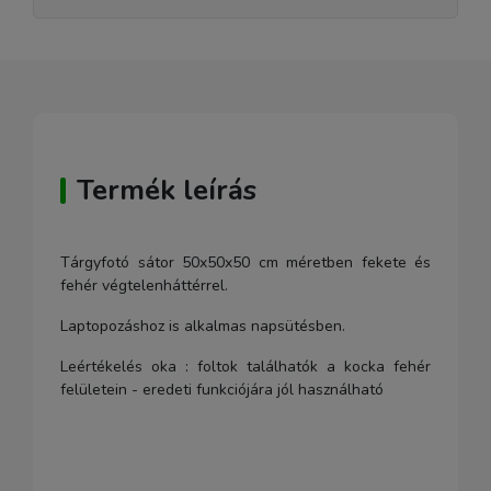
Termék leírás
Tárgyfotó sátor 50x50x50 cm méretben fekete és
fehér végtelenháttérrel.
Laptopozáshoz is alkalmas napsütésben.
Leértékelés oka : foltok találhatók a kocka fehér
felületein - eredeti funkciójára jól használható