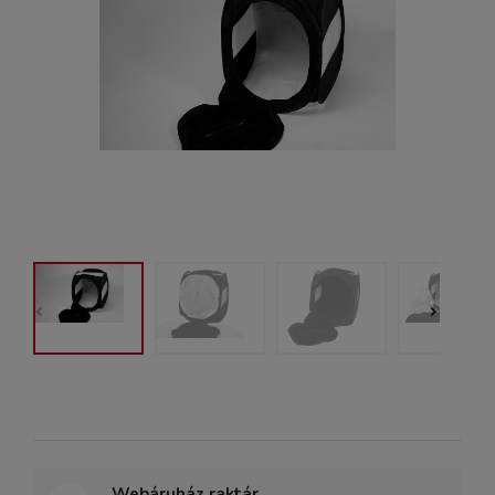
Webáruház raktár