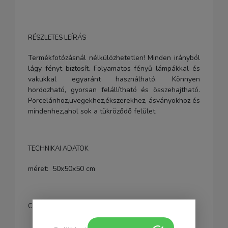
RÉSZLETES LEÍRÁS
Termékfotózásnál nélkülözhetetlen! Minden irányból
lágy fényt biztosít. Folyamatos fényű lámpákkal és
vakukkal egyaránt használható. Könnyen
hordozható, gyorsan felállítható és összehajtható.
Porcelánhoz,üvegekhez,ékszerekhez, ásványokhoz és
mindenhez,ahol sok a tükröződő felület.
TECHNIKAI ADATOK
méret: 50x50x50 cm
CSOMAG TARTALMA