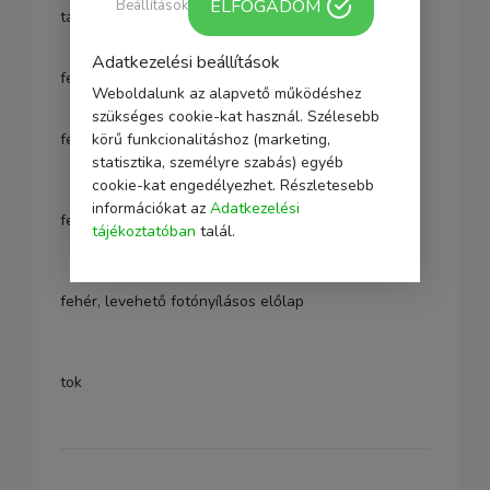
ELFOGADOM
Beállítások
tárgysátor
Adatkezelési beállítások
fekete végtelenített háttér
Weboldalunk az alapvető működéshez
szükséges cookie-kat használ. Szélesebb
körű funkcionalitáshoz (marketing,
fehér végtelenített háttér
statisztika, személyre szabás) egyéb
cookie-kat engedélyezhet. Részletesebb
információkat az
Adatkezelési
fekete, levehető fotónyílásos előlap
tájékoztatóban
talál.
fehér, levehető fotónyílásos előlap
tok