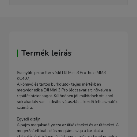
Termék leírás
Sunnylife propeller védő DJI Mini 3 Pro-hoz (MM3-
KC407)
A könnyű és tartós burkolatok teljes mértékben
megvédhetik a DJI Mini 3 Pro légcsavarjait, növelve a
repülésbiztonságot. Különösen jól működnek ott, ahol
sok akadály van – ideális választás a kezdő felhasználók
számára.
Egyedi dizájn
A pajzs megakadályozza az ütközéseket és az ütéseket. A
megerősített kialakítás megtámasztja a karokat a
stabilitás érdekében. A zárt rendszerű szerkezet növeli a