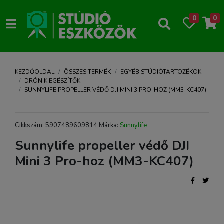
0
0
KEZDŐOLDAL
ÖSSZES TERMÉK
EGYÉB STÚDIÓTARTOZÉKOK
DRÓN KIEGÉSZÍTŐK
SUNNYLIFE PROPELLER VÉDŐ DJI MINI 3 PRO-HOZ (MM3-KC407)
Cikkszám: 5907489609814 Márka:
Sunnylife
Sunnylife propeller védő DJI
Mini 3 Pro-hoz (MM3-KC407)