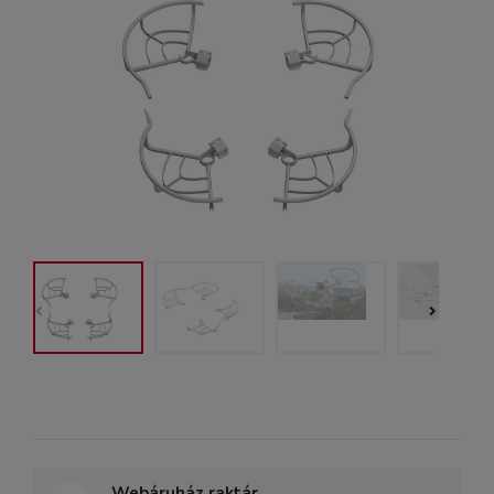
Webáruház raktár