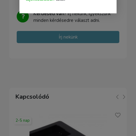
Kérdésed van?
Írj nekünk, igyekszünk
minden kérdésedre választ adni.
Írj nekünk
Kapcsolódó
2-5 nap