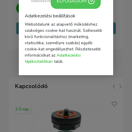
ELFOGADOM
Beállítások
Kérdésed van?
Írj nekünk, igyekszünk
minden kérdésedre választ adni.
Adatkezelési beállítások
Weboldalunk az alapvető működéshez
Írj nekünk
szükséges cookie-kat használ. Szélesebb
körű funkcionalitáshoz (marketing,
statisztika, személyre szabás) egyéb
cookie-kat engedélyezhet. Részletesebb
információkat az
Adatkezelési
tájékoztatóban
talál.
Kapcsolódó
2-5 nap