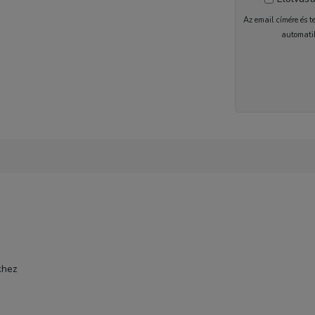
Az email címére és t
automati
2-5 nap
khez