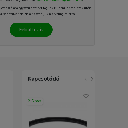
elefonszámra egyszeri értesítőt fogunk küldeni, adatai ezek után
kusan törlődnek. Nem használjuk marketing célokra.
Feliratkozás
Kapcsolódó
2-5 nap
2-5 nap