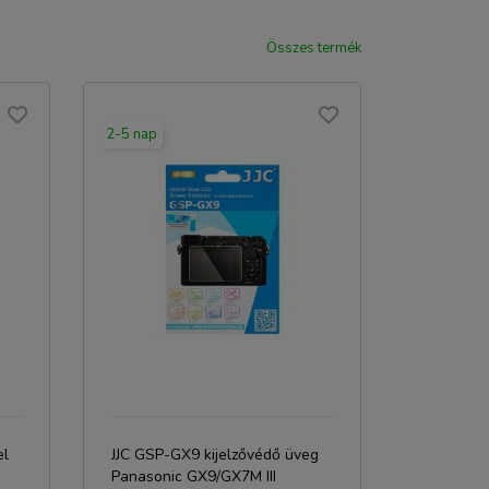
Összes termék
2-5 nap
el
JJC GSP-GX9 kijelzővédő üveg
Panasonic GX9/GX7M III