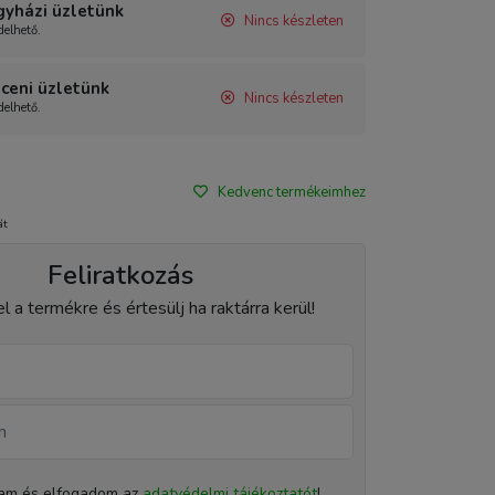
gyházi üzletünk
Nincs készleten
elhető.
ceni üzletünk
Nincs készleten
elhető.
Kedvenc termékeimhez
át
Feliratkozás
el a termékre és értesülj ha raktárra kerül!
tam és elfogadom az
adatvédelmi tájékoztatót
!