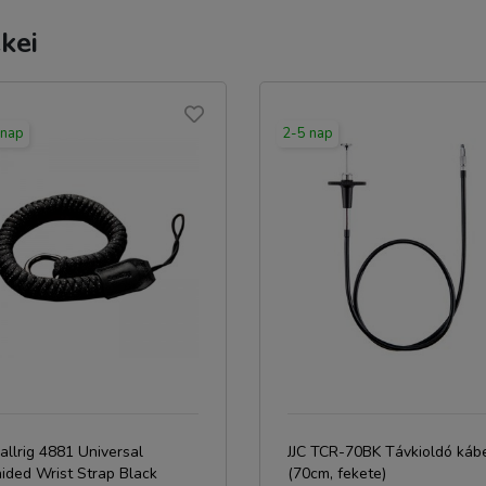
kei
 nap
2-5 nap
llrig 4881 Universal
JJC TCR-70BK Távkioldó káb
ided Wrist Strap Black
(70cm, fekete)