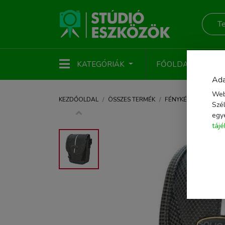
KATEGÓRIÁK
FŐOLDAL
ÚJ
Ada
Web
KEZDŐOLDAL
ÖSSZES TERMÉK
FÉNYKÉPEZŐ KIEGÉS
Szél
egy
táj