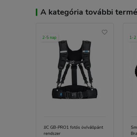
A kategória további termé
2-5 nap
1-2
JJC GB-PRO1 fotós öv/vállpánt
Sma
rendszer
Bra