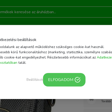
DONSÁGOK
AKCIÓ
RÓLUNK
KAPCSOLAT
B
tkezelési beállítások
oldalunk az alapvető működéshez szükséges cookie-kat használ.
ZÍTŐK
FÉNYKÉPEZŐ TÁSKA, HÁTIZSÁK
SOLIGOR KAMERA TOK TOP LINE 20
esebb körű funkcionalitáshoz (marketing, statisztika, személyre szabás
éb cookie-kat engedélyezhet. Részletesebb információkat az
Adatkeze
Cikkszám: 59921 | 
ékoztatóban
talál.
Soligor 
szürke
ELFOGADOM
Beállítások
Webár
További 