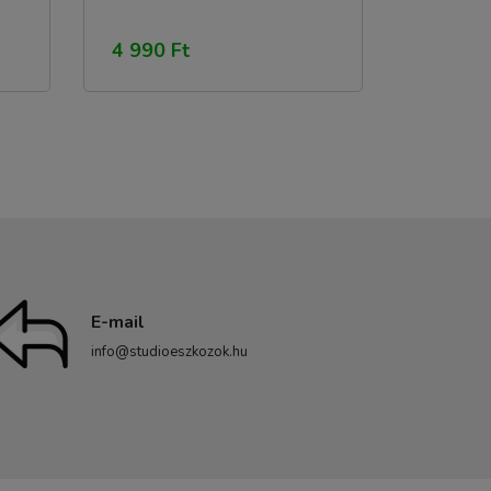
4 990 Ft
E-mail
info@studioeszkozok.hu