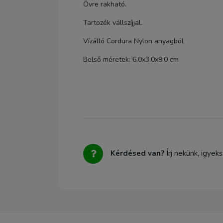
Övre rakható.
Tartozék vállszíjjal.
Vízálló Cordura Nylon anyagból
Belső méretek: 6.0x3.0x9.0 cm
Kérdésed van?
Írj nekünk, igyek