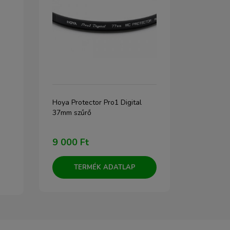
Hoya Protector Pro1 Digital
JJC EN-DK19
37mm szűrő
Nikon DK-19
9 000 Ft
3 990 Ft
TERMÉK ADATLAP
TERM