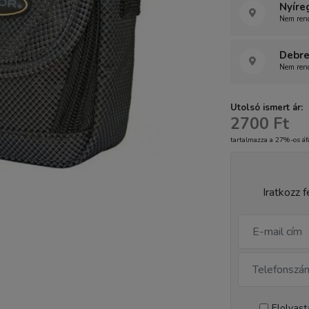
Nyíre
Nem rend
Debre
Nem rend
Utolsó ismert ár:
2700 Ft
tartalmazza a 27%-os áf
Iratkozz f
Elolvas