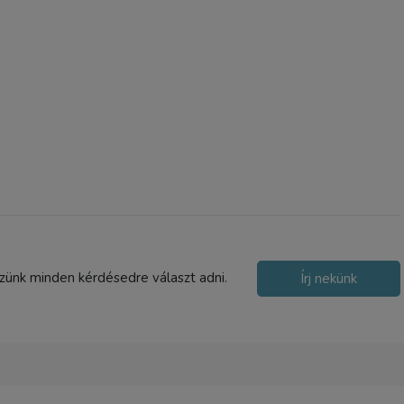
JJC SA-CBM védőkendő
6 990 Ft
szünk minden kérdésedre választ adni.
Írj nekünk
TERMÉK ADATLAP